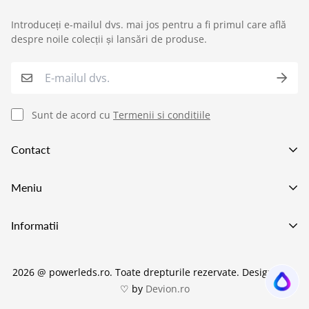
Introduceți e-mailul dvs. mai jos pentru a fi primul care află
›
Service si garantii
despre noile colecții și lansări de produse.
›
Formular retur
›
Semnaleaza o problema
Sunt de acord cu
Termenii si conditiile
›
Verificare status comandă
Contact
›
Cerere oferta personalizata
Va asteptam in showroom pe adresa
Meniu
Strada Preciziei 1e, Bucuresti
+40752227009
Lustre LED
Informatii
021 555 70 73
Becuri LED
office@power-led.ro
Despre POWERLEDS
Candelabre
2026 @ powerleds.ro. Toate drepturile rezervate.
Design with
Politica de transport si livrare
Aplice LED Baie
♡ by
Devion.ro
Politica de Garanție și Service