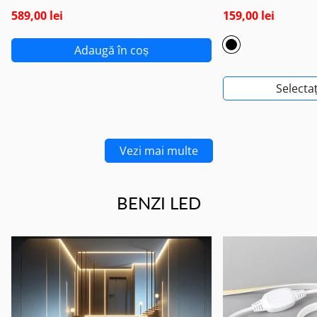
589,00 lei
159,00 lei
Adaugă în coș
Selectaț
Vezi mai multe
BENZI LED