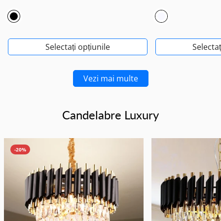
Selectați opțiunile
Selectaț
Vezi mai multe
Candelabre Luxury
-20%