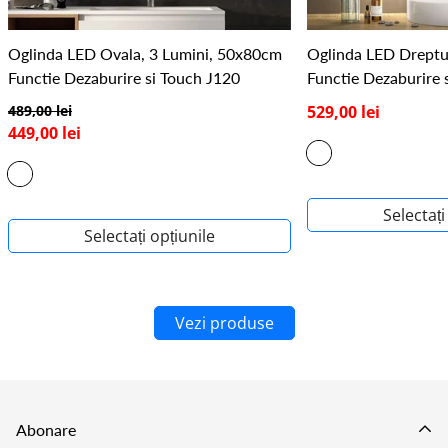
Oglinda LED Ovala, 3 Lumini, 50x80cm
Oglinda LED Drept
Functie Dezaburire si Touch J120
Functie Dezaburire 
489,00 lei
529,00 lei
449,00 lei
Selectați
Selectați opțiunile
Vezi produse
Abonare