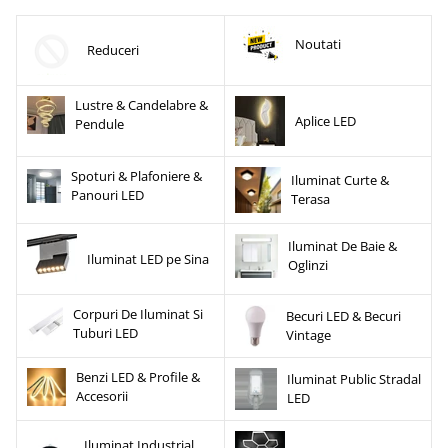
Noutati
Reduceri
Lustre & Candelabre &
Aplice LED
Pendule
Spoturi & Plafoniere &
Iluminat Curte &
Panouri LED
Terasa
Iluminat De Baie &
Iluminat LED pe Sina
Oglinzi
Corpuri De Iluminat Si
Becuri LED & Becuri
Tuburi LED
Vintage
Benzi LED & Profile &
Iluminat Public Stradal
Accesorii
LED
Iluminat Industrial