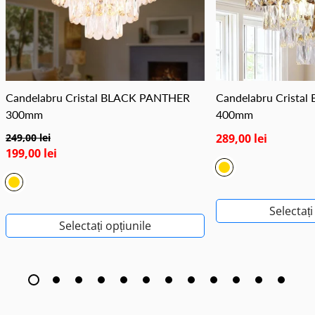
Candelabru Cristal BLACK PANTHER
Candelabru Crista
300mm
400mm
249,00 lei
289,00 lei
199,00 lei
Selectați
Selectați opțiunile