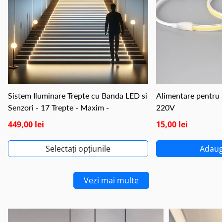
Sistem Iluminare Trepte cu Banda LED si
Alimentare pentr
Senzori - 17 Trepte - Maxim -
220V
449,00 lei
15,00 lei
Selectați opțiunile
Adaug
Vezi mai multe