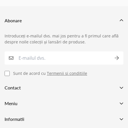
Abonare
Introduceți e-mailul dvs. mai jos pentru a fi primul care află
›
Service si garantii
despre noile colecții și lansări de produse.
›
Formular retur
›
Semnaleaza o problema
Sunt de acord cu
Termenii si conditiile
›
Verificare status comandă
Contact
›
Cerere oferta personalizata
Va asteptam in showroom pe adresa
Meniu
Strada Preciziei 1e, Bucuresti
+40752227009
Lustre LED
Informatii
021 555 70 73
Becuri LED