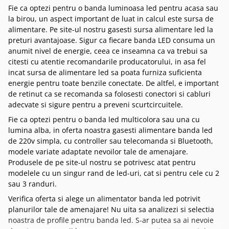
Fie ca optezi pentru o banda luminoasa led pentru acasa sau
la birou, un aspect important de luat in calcul este sursa de
alimentare. Pe site-ul nostru gasesti sursa alimentare led la
preturi avantajoase. Sigur ca fiecare banda LED consuma un
anumit nivel de energie, ceea ce inseamna ca va trebui sa
citesti cu atentie recomandarile producatorului, in asa fel
incat sursa de alimentare led sa poata furniza suficienta
energie pentru toate benzile conectate. De altfel, e important
de retinut ca se recomanda sa folosesti conectori si cabluri
adecvate si sigure pentru a preveni scurtcircuitele.
Fie ca optezi pentru o banda led multicolora sau una cu
lumina alba, in oferta noastra gasesti alimentare banda led
de 220v simpla, cu controller sau telecomanda si Bluetooth,
modele variate adaptate nevoilor tale de amenajare.
Produsele de pe site-ul nostru se potrivesc atat pentru
modelele cu un singur rand de led-uri, cat si pentru cele cu 2
sau 3 randuri.
Verifica oferta si alege un alimentator banda led potrivit
planurilor tale de amenajare! Nu uita sa analizezi si selectia
noastra de profile pentru banda led. S-ar putea sa ai nevoie