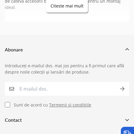
de cateva
accesorii banda led
necesare pentru un montaj
Citeste mai mult
ideal.
Abonare
Introduceți e-mailul dvs. mai jos pentru a fi primul care află
›
Service si garantii
despre noile colecții și lansări de produse.
›
Formular retur
›
Semnaleaza o problema
Sunt de acord cu
Termenii si conditiile
›
Verificare status comandă
Contact
›
Cerere oferta personalizata
Va asteptam in showroom pe adresa