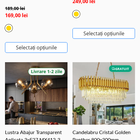
249,00 lei
189,00 lei
169,00 lei
Selectați opțiunile
Selectați opțiunile
GRATUIT
Livrare 1-2 zile
Lustra Abajur Transparent
Candelabru Cristal Golden
Aplicata 3xE27 MX412-3
Panther 800x300mm