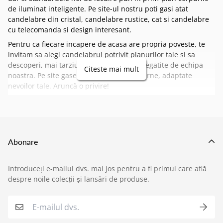
de iluminat inteligente. Pe site-ul nostru poti gasi atat
candelabre din cristal, candelabre rustice, cat si candelabre
cu telecomanda si design interesant.
Pentru ca fiecare incapere de acasa are propria poveste, te
invitam sa alegi candelabrul potrivit planurilor tale si sa
descoperi, mai tarziu, celelalte colectii pregatite de echipa
Citeste mai mult
noastra. Pe site gasesti si
lustre led
moderne, adaptate
nevoilor tale. Aruncă o privire!
Abonare
Introduceți e-mailul dvs. mai jos pentru a fi primul care află
›
Service si garantii
despre noile colecții și lansări de produse.
›
Formular retur