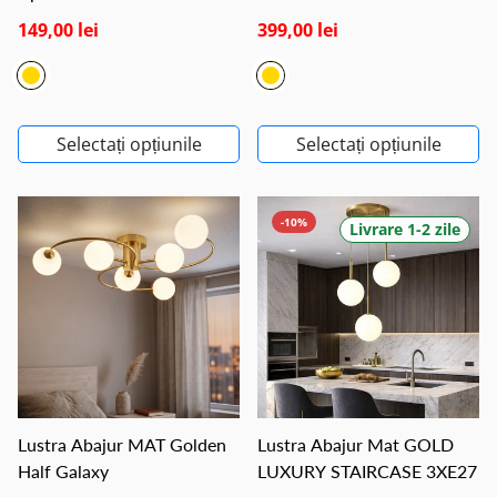
149,00 lei
399,00 lei
Selectați opțiunile
Selectați opțiunile
-10%
Livrare 1-2 zile
Lustra Abajur MAT Golden
Lustra Abajur Mat GOLD
Half Galaxy
LUXURY STAIRCASE 3XE27