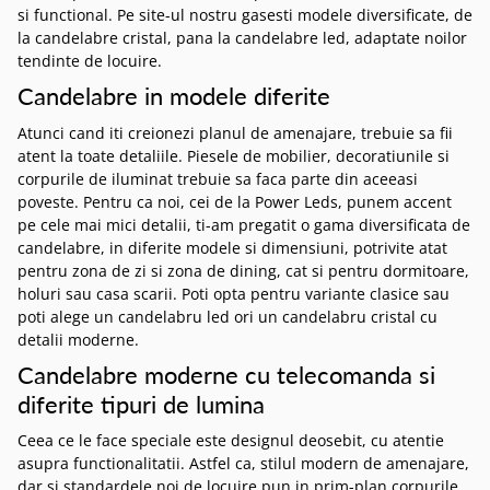
si functional. Pe site-ul nostru gasesti modele diversificate, de
la candelabre cristal, pana la candelabre led, adaptate noilor
tendinte de locuire.
Candelabre in modele diferite
Atunci cand iti creionezi planul de amenajare, trebuie sa fii
atent la toate detaliile. Piesele de mobilier, decoratiunile si
corpurile de iluminat trebuie sa faca parte din aceeasi
poveste. Pentru ca noi, cei de la Power Leds, punem accent
pe cele mai mici detalii, ti-am pregatit o gama diversificata de
candelabre, in diferite modele si dimensiuni, potrivite atat
pentru zona de zi si zona de dining, cat si pentru dormitoare,
holuri sau casa scarii. Poti opta pentru variante clasice sau
poti alege un candelabru led ori un candelabru cristal cu
detalii moderne.
Candelabre moderne cu telecomanda si
diferite tipuri de lumina
Ceea ce le face speciale este designul deosebit, cu atentie
asupra functionalitatii. Astfel ca, stilul modern de amenajare,
dar si standardele noi de locuire pun in prim-plan corpurile