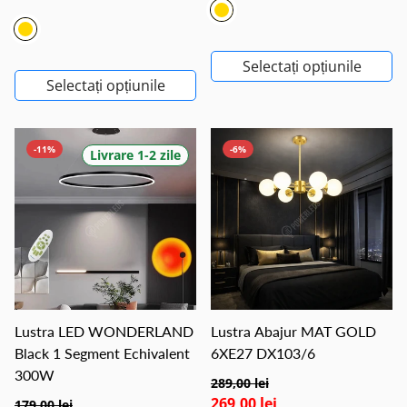
Selectați opțiunile
Selectați opțiunile
-11%
-6%
Livrare 1-2 zile
Lustra LED WONDERLAND
Lustra Abajur MAT GOLD
Black 1 Segment Echivalent
6XE27 DX103/6
300W
289,00 lei
269,00 lei
179,00 lei