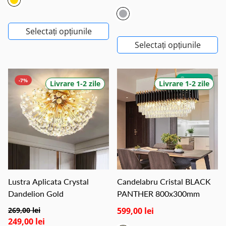
Selectați opțiunile
Selectați opțiunile
GRATUIT
-7%
Livrare 1-2 zile
Livrare 1-2 zile
Lustra Aplicata Crystal
Candelabru Cristal BLACK
Dandelion Gold
PANTHER 800x300mm
269,00 lei
599,00 lei
249,00 lei