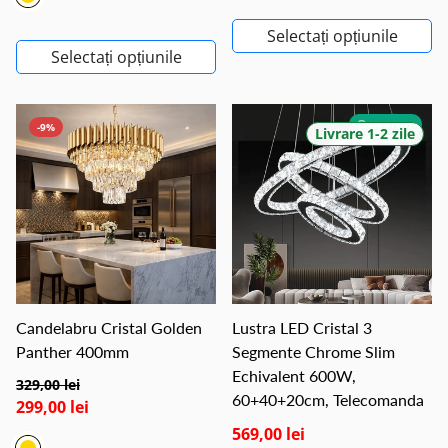
Selectați opțiunile
Selectați opțiunile
GRATUIT
-9%
Livrare 1-2 zile
Candelabru Cristal Golden
Lustra LED Cristal 3
Panther 400mm
Segmente Chrome Slim
Echivalent 600W,
329,00 lei
60+40+20cm, Telecomanda
299,00 lei
569,00 lei