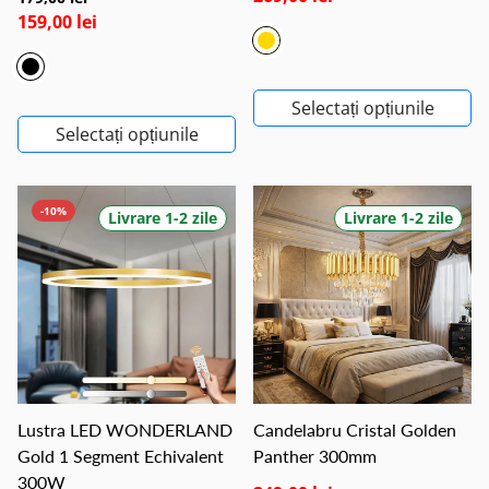
159,00 lei
Selectați opțiunile
Selectați opțiunile
-10%
Livrare 1-2 zile
Livrare 1-2 zile
Lustra LED WONDERLAND
Candelabru Cristal Golden
Gold 1 Segment Echivalent
Panther 300mm
300W