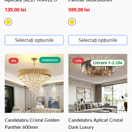
139,00 lei
599,00 lei
Selectați opțiunile
Selectați opțiunile
GRATUIT
-8%
-14%
Livrare 1-2 zile
Candelabru Cristal Golden
Candelabru Aplicat Cristal
Panther 600mm
Dark Luxury