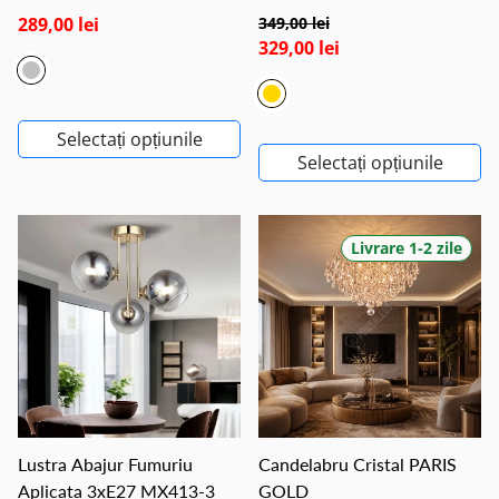
289,00 lei
349,00 lei
329,00 lei
Selectați opțiunile
Selectați opțiunile
Livrare 1-2 zile
Lustra Abajur Fumuriu
Candelabru Cristal PARIS
Aplicata 3xE27 MX413-3
GOLD