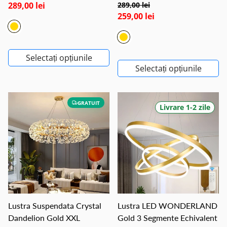
289,00 lei
289,00 lei
259,00 lei
Selectați opțiunile
Selectați opțiunile
GRATUIT
Livrare 1-2 zile
Lustra Suspendata Crystal
Lustra LED WONDERLAND
Dandelion Gold XXL
Gold 3 Segmente Echivalent