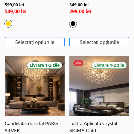
599,00 lei
349,00 lei
549,00 lei
299,00 lei
Selectați opțiunile
Selectați opțiunile
-5%
Livrare 1-2 zile
Livrare 1-2 zile
Candelabru Cristal PARIS
Lustra Aplicata Crystal
SILVER
SIGMA Gold