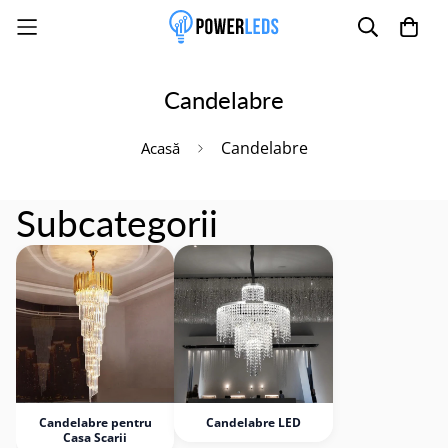
Candelabre
Poate mai târziu
Activează notificările
Candelabre
Acasă
Subcategorii
Candelabre pentru
Candelabre LED
Casa Scarii