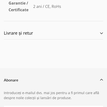
Garantie /
2 ani / CE, RoHs
Certificate
Livrare și retur
🚚 Politica de Livrare –
EILUMINAT ELECTRICAL
SOLUTIONS S.R.L.
Abonare
Această politică reglementează modul în care
Introduceți e-mailul dvs. mai jos pentru a fi primul care află
produsele comandate de pe site-ul nostru sunt livrate
despre noile colecții și lansări de produse.
›
Service si garantii
către clienți, în conformitate cu prevederile: