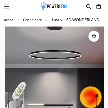
Lustra LED WONDERLAND Black 1 Segment Echivalent 300W
Acasă
Candelabre
Poate mai târziu
Activează notificările