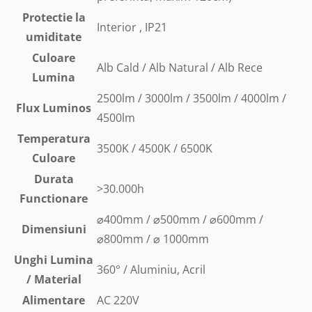
Protectie la
Interior , IP21
umiditate
Culoare
Alb Cald / Alb Natural / Alb Rece
Lumina
2500lm / 3000lm / 3500lm / 4000lm /
Flux Luminos
4500lm
Temperatura
3500K / 4500K / 6500K
Culoare
Durata
>30.000h
Functionare
⌀400mm / ⌀500mm / ⌀600mm /
Dimensiuni
⌀800mm / ⌀ 1000mm
Unghi Lumina
360° / Aluminiu, Acril
/ Material
Alimentare
AC 220V