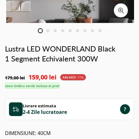
Lustra LED WONDERLAND Black
1 Segment Echivalent 300W
159,00 lei
179,00 lei
SALVAȚI
11%
taxa timbru verde inclusa in pret
Livrare estimata
?
2-4 Zile
DIMENSIUNE:
40CM