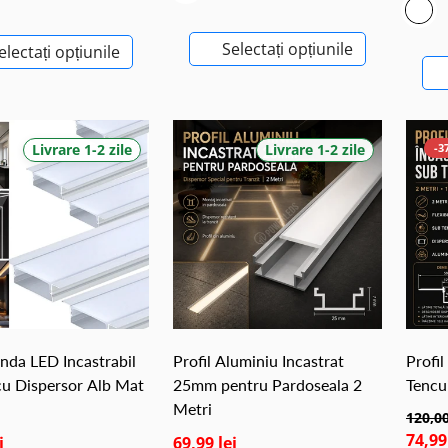
Selectați opțiunile
electați opțiunile
Livrare 1-2 zile
Livrare 1-2 zile
-3
anda LED Incastrabil
Profil Aluminiu Incastrat
Profil
cu Dispersor Alb Mat
25mm pentru Pardoseala 2
Tencu
Metri
120,00
74,99
i
69,99 lei