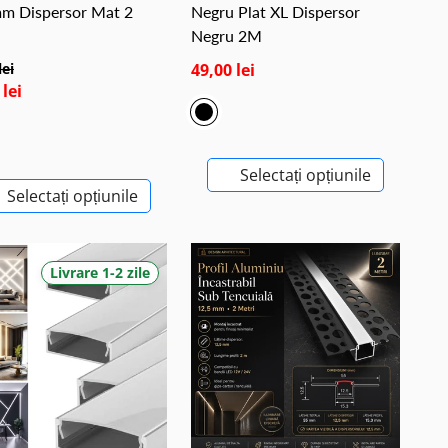
m Dispersor Mat 2
Negru Plat XL Dispersor
Negru 2M
lei
49,00 lei
 lei
Selectați opțiunile
Selectați opțiunile
Livrare 1-2 zile