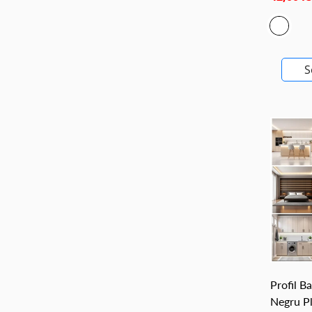
S
Profil B
Negru Pl