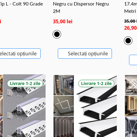
ip L - Colt 90 Grade
Negru cu Dispersor Negru
17.4m
2M
Metri
i
35,00 lei
35,00 
26,90
electați opțiunile
Selectați opțiunile
Livrare 1-2 zile
Livrare 1-2 zile