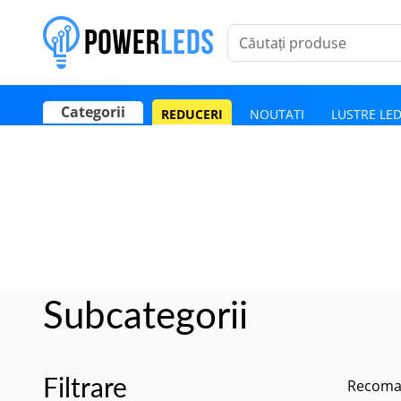
Căutați produse
Categorii
REDUCERI
NOUTATI
LUSTRE LE
Poate mai târziu
Activează notificările
Subcategorii
Filtrare
Recoma