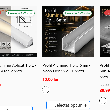
Livrare 1-2 zile
Livrare 1-2 zile
-2
luminiu Aplicat Tip L -
Profil Aluminiu Tip U 6mm -
Profil
Grade 2 Metri
Neon Flex 12V - 1 Metru
Sub T
Metri
10,00 lei
i
55,00 
39,99
Selectați opțiunile