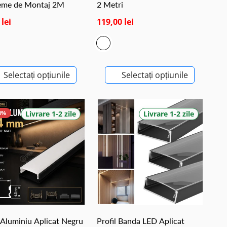
eme de Montaj 2M
2 Metri
 lei
119,00 lei
Selectați opțiunile
Selectați opțiunile
3%
Livrare 1-2 zile
Livrare 1-2 zile
l Aluminiu Aplicat Negru
Profil Banda LED Aplicat