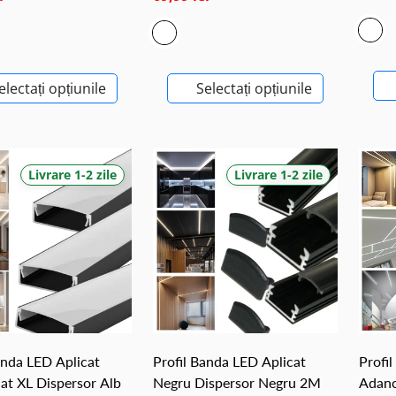
electați opțiunile
Selectați opțiunile
Livrare 1-2 zile
Livrare 1-2 zile
anda LED Aplicat
Profil Banda LED Aplicat
Profil
at XL Dispersor Alb
Negru Dispersor Negru 2M
Adanc