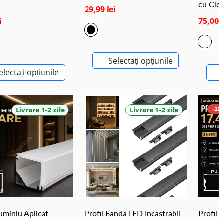
cu Cl
29,99 lei
i
75,00
Selectați opțiunile
electați opțiunile
Livrare 1-2 zile
Livrare 1-2 zile
-2
luminiu Aplicat
Profil Banda LED Incastrabil
Profi