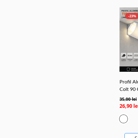
-23%
Profil A
Colt 90 
35,00 lei
26,90 le