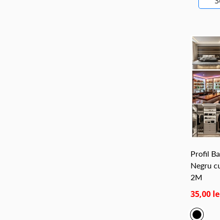
S
Profil B
Negru c
2M
35,00 le