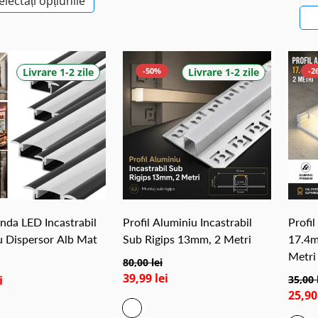
electați opțiunile
Livrare 1-2 zile
-50%
Livrare 1-2 zile
-2
anda LED Incastrabil
Profil Aluminiu Incastrabil
Profil
u Dispersor Alb Mat
Sub Rigips 13mm, 2 Metri
17.4m
Metri
80,00 lei
39,99 lei
i
35,00 
25,90