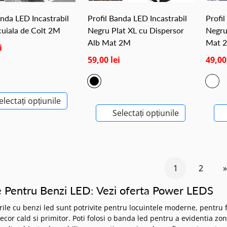
anda LED Incastrabil
Profil Banda LED Incastrabil
Profi
uiala de Colt 2M
Negru Plat XL cu Dispersor
Negru
Alb Mat 2M
Mat 
i
59,00 lei
49,00
electați opțiunile
Selectați opțiunile
1
2
»
le Pentru Benzi LED: Vezi oferta Power LEDS
le cu benzi led sunt potrivite pentru locuintele moderne, pentru fa
ecor cald si primitor. Poti folosi o banda led pentru a evidentia zon