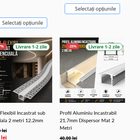
Selectați opțiunile
Selectați opțiunile
7%
Livrare 1-2 zile
-25%
Livrare 1-2 zile
 Flexibil Incastrat sub
Profil Aluminiu Incastrabil
iala 2 metri 12.2mm
21.7mm Dispersor Mat 2
Metri
 lei
 lei
40,00 lei