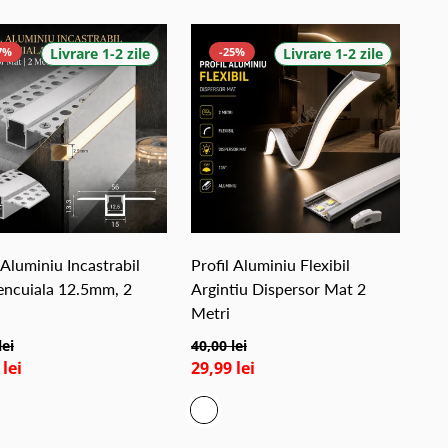
7%
Livrare 1-2 zile
-25%
Livrare 1-2 zile
 Aluminiu Incastrabil
Profil Aluminiu Flexibil
encuiala 12.5mm, 2
Argintiu Dispersor Mat 2
Metri
lei
40,00 lei
 lei
29,99 lei