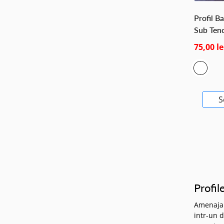
Profil B
Sub Tenc
75,00 le
S
Profi
Amenajari
intr-un d