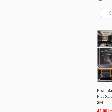
S
Profil B
Plat XL 
2M
42,00 le