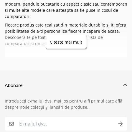
modern, pendule bucatarie cu aspect clasic sau contemporan
si multe alte modele care asteapta sa fie puse in cosul de
cumparaturi.
Fiecare produs este realizat din materiale durabile si iti ofera
posibilitatea de a-ti personaliza fiecare incapere de acasa.
Descopera-le pe toate si nu uita sa pui pe lista de
Citeste mai mult
cumparaturi si un
candelabru din cristal
.
Abonare
Introduceți e-mailul dvs. mai jos pentru a fi primul care află
›
Service si garantii
despre noile colecții și lansări de produse.
›
Formular retur