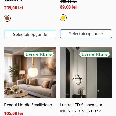
109,00 lei
89,00 lei
239,00 lei
Selectați opțiunile
Selectați opțiunile
Livrare 1-2 zile
Livrare 1-2 zile
Pendul Nordic SmallMoon
Lustra LED Suspendata
INFINITY RINGS Black
105,00 lei