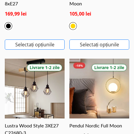
8xE27
Moon
169,99 lei
105,00 lei
Selectați opțiunile
Selectați opțiunile
-18%
Livrare 1-2 zile
Livrare 1-2 zile
Lustra Wood Style 3XE27
Pendul Nordic Full Moon
C22680-3