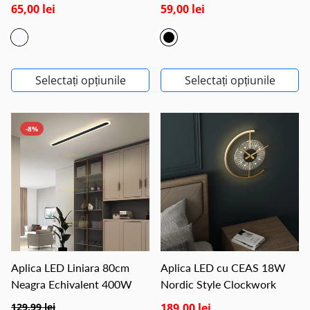
65,00 lei
59,00 lei
Selectați opțiunile
Selectați opțiunile
-8%
Aplica LED Liniara 80cm
Aplica LED cu CEAS 18W
Neagra Echivalent 400W
Nordic Style Clockwork
129,99 lei
189,00 lei