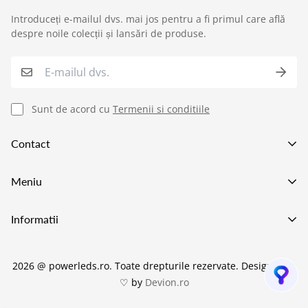
Introduceți e-mailul dvs. mai jos pentru a fi primul care află
›
Service si garantii
despre noile colecții și lansări de produse.
›
Formular retur
›
Semnaleaza o problema
Sunt de acord cu
Termenii si conditiile
›
Verificare status comandă
Contact
›
Cerere oferta personalizata
Va asteptam in showroom pe adresa
Meniu
Strada Preciziei 1e, Bucuresti
+40752227009
Lustre LED
Informatii
021 555 70 73
Becuri LED
office@power-led.ro
Despre POWERLEDS
Candelabre
2026 @ powerleds.ro. Toate drepturile rezervate.
Design with
Politica de transport si livrare
Aplice LED Baie
♡ by
Devion.ro
Politica de Garanție și Service
Iluminat Curte & Terasa