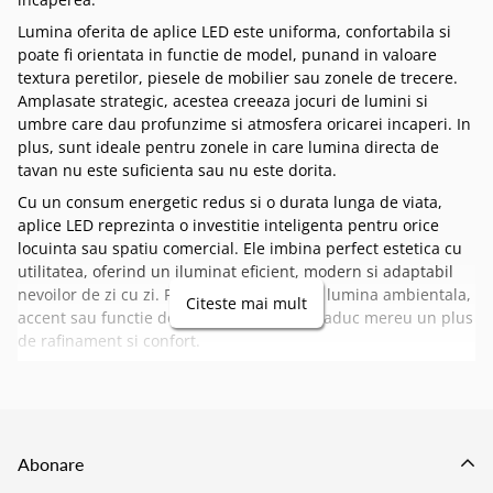
Lumina oferita de aplice LED este uniforma, confortabila si
poate fi orientata in functie de model, punand in valoare
textura peretilor, piesele de mobilier sau zonele de trecere.
Amplasate strategic, acestea creeaza jocuri de lumini si
umbre care dau profunzime si atmosfera oricarei incaperi. In
plus, sunt ideale pentru zonele in care lumina directa de
tavan nu este suficienta sau nu este dorita.
Cu un consum energetic redus si o durata lunga de viata,
aplice LED reprezinta o investitie inteligenta pentru orice
locuinta sau spatiu comercial. Ele imbina perfect estetica cu
utilitatea, oferind un iluminat eficient, modern si adaptabil
nevoilor de zi cu zi. Fie că sunt folosite ca lumina ambientala,
Citeste mai mult
accent sau functie decorativa, aplice LED aduc mereu un plus
de rafinament si confort.
Abonare