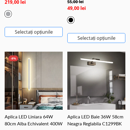
219,00 lei
55,00 lei
49,00 lei
Selectați opțiunile
Selectați opțiunile
-8%
Aplica LED Liniara 64W
Aplica LED Baie 36W 58cm
80cm Alba Echivalent 400W
Neagra Reglabila C1299BK