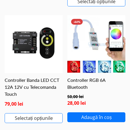
Selectați opțiunile
-44%
Controller Banda LED CCT
Controller RGB 6A
12A 12V cu Telecomanda
Bluetooth
Touch
50,00 lei
28,00 lei
79,00 lei
Adaugă în coș
Selectați opțiunile