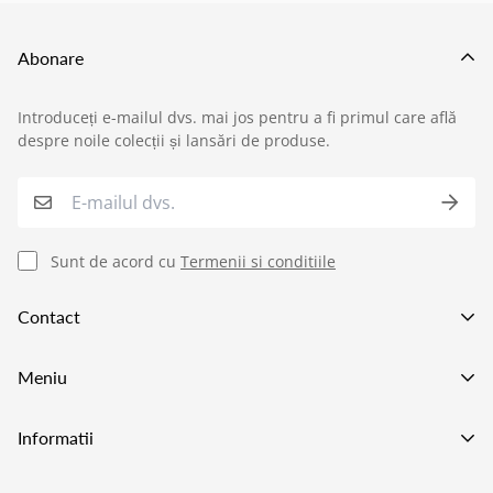
Abonare
Introduceți e-mailul dvs. mai jos pentru a fi primul care află
›
Service si garantii
despre noile colecții și lansări de produse.
›
Formular retur
›
Semnaleaza o problema
Sunt de acord cu
Termenii si conditiile
›
Verificare status comandă
Contact
›
Cerere oferta personalizata
Va asteptam in showroom pe adresa
Meniu
Strada Preciziei 1e, Bucuresti
+40752227009
Lustre LED
Informatii
021 555 70 73
Becuri LED
office@power-led.ro