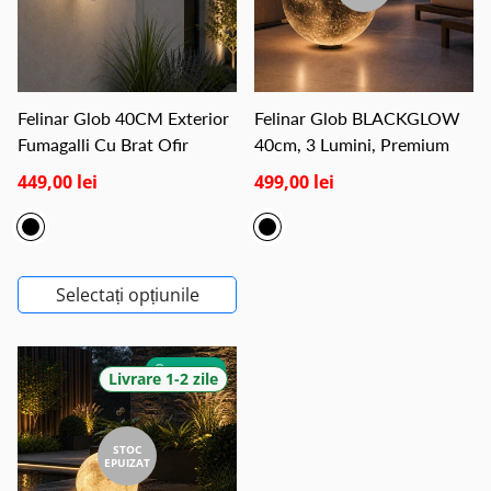
Felinar Glob 40CM Exterior
Felinar Glob BLACKGLOW
Fumagalli Cu Brat Ofir
40cm, 3 Lumini, Premium
449,00 lei
499,00 lei
Selectați opțiunile
GRATUIT
Livrare 1-2 zile
STOC
EPUIZAT