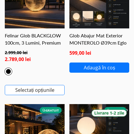
Felinar Glob BLACKGLOW
Glob Abajur Mat Exterior
100cm, 3 Lumini, Premium
MONTEROLO Ø39cm Eglo
2.999,00 lei
599,00 lei
2.789,00 lei
Adaugă în coș
Selectați opțiunile
GRATUIT
GRATUIT
Livrare 1-2 zile