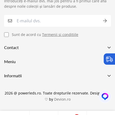
Introduceți e-mailul dvs. mai jos pentru a fi primul care află
›
Service si garantii
despre noile colecții și lansări de produse.
›
Formular retur
›
Semnaleaza o problema
Sunt de acord cu
Termenii si conditiile
›
Verificare status comandă
Contact
›
Cerere oferta personalizata
Va asteptam in showroom pe adresa
Meniu
Strada Preciziei 1e, Bucuresti
+40752227009
Lustre LED
Informatii
021 555 70 73
Becuri LED
office@power-led.ro
Despre POWERLEDS
Candelabre
2026 @ powerleds.ro. Toate drepturile rezervate.
Design with
Politica de transport si livrare
Aplice LED Baie
♡ by
Devion.ro
Politica de Garanție și Service
Iluminat Curte & Terasa
Formular retur