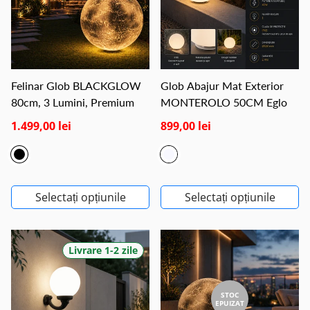
Felinar Glob BLACKGLOW
Glob Abajur Mat Exterior
80cm, 3 Lumini, Premium
MONTEROLO 50CM Eglo
1.499,00 lei
899,00 lei
Selectați opțiunile
Selectați opțiunile
Livrare 1-2 zile
STOC
EPUIZAT