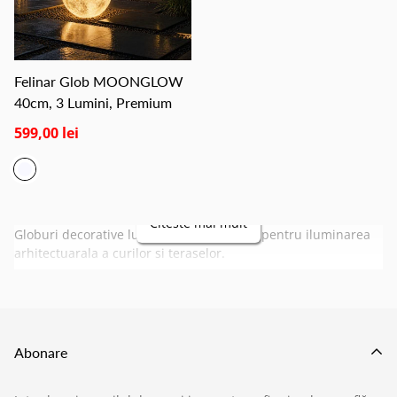
Felinar Glob MOONGLOW
40cm, 3 Lumini, Premium
599,00 lei
Citeste mai mult
Globuri decorative luminoase de exterior pentru iluminarea
arhitectuarala a curilor si teraselor.
Abonare