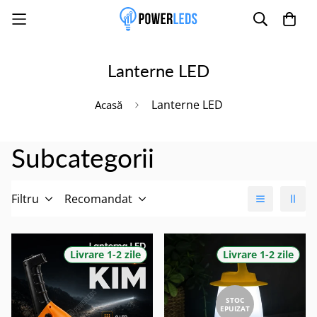
Lanterne LED
Poate mai târziu
Activează notificările
Lanterne LED
Acasă
Subcategorii
Filtru
Recomandat
Livrare 1-2 zile
Livrare 1-2 zile
STOC
EPUIZAT