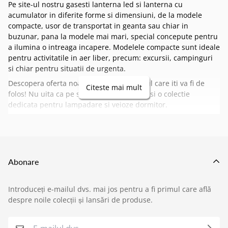
Pe site-ul nostru gasesti lanterna led si lanterna cu
acumulator in diferite forme si dimensiuni, de la modele
compacte, usor de transportat in geanta sau chiar in
buzunar, pana la modele mai mari, special concepute pentru
a ilumina o intreaga incapere. Modelele compacte sunt ideale
pentru activitatile in aer liber, precum: excursii, campinguri
si chiar pentru situatii de urgenta.
Descopera oferta noastra si alege modelul care iti va fi de
Citeste mai mult
folos! Nu uita ca pe site-ul nostru gasesti si o colectie
dedicata pentru
lampadare
si
veioze dormitor
.
Abonare
Introduceți e-mailul dvs. mai jos pentru a fi primul care află
›
Service si garantii
despre noile colecții și lansări de produse.
›
Formular retur