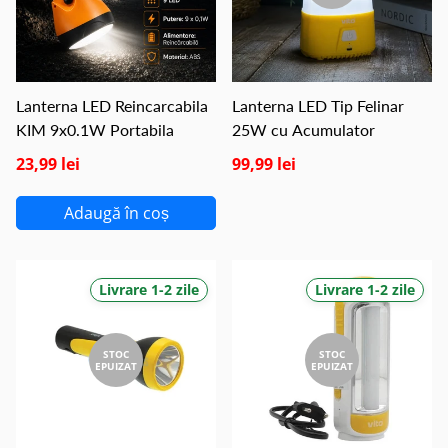
Lanterna LED Reincarcabila
Lanterna LED Tip Felinar
KIM 9x0.1W Portabila
25W cu Acumulator
23,99 lei
99,99 lei
Adaugă în coș
Livrare 1-2 zile
Livrare 1-2 zile
STOC
STOC
EPUIZAT
EPUIZAT