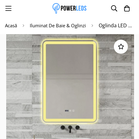
Oglinda LED 60x90cm Functie Dezaburire, Ceas si Trei Lumini J168
Acasă
Iluminat De Baie & Oglinzi
Poate mai târziu
Activează notificările