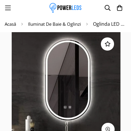
Oglinda LED Ovala 60x80cm Functie Dezaburire si Touch J20
Acasă
Iluminat De Baie & Oglinzi
Poate mai târziu
Activează notificările