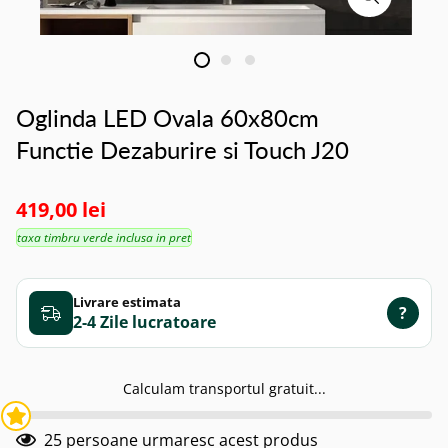
Oglinda LED Ovala 60x80cm
Functie Dezaburire si Touch J20
419,00 lei
taxa timbru verde inclusa in pret
Livrare estimata
?
2-4 Zile
Calculam transportul gratuit...
25
persoane urmaresc acest produs