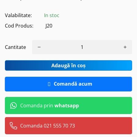
Valabilitate:
In stoc
Cod Produs:
J20
Cantitate
Adaugă în coș
Comandă acum
Comanda prin
whatsapp
Comanda 021 555 70 73