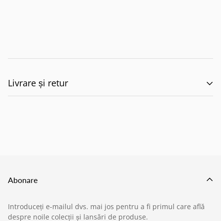
Livrare și retur
🚚 Politica de Livrare –
EILUMINAT ELECTRICAL
SOLUTIONS S.R.L.
Abonare
Această politică reglementează modul în care
Introduceți e-mailul dvs. mai jos pentru a fi primul care află
produsele comandate de pe site-ul nostru sunt livrate
despre noile colecții și lansări de produse.