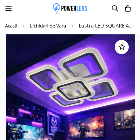
Lustra LED SQUARE 4+1 RGB ECHIVALENT 400W 40cm Telecomanda
Acasă
Lichidari de Vara
Poate mai târziu
Activează notificările