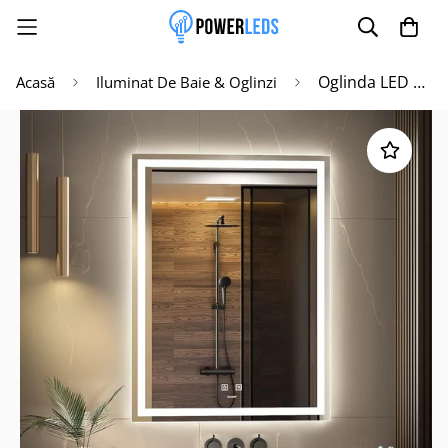
Oglinda LED Dreptunghiulara 60x80cm Functie Dezaburire si Touch J08
Acasă
Iluminat De Baie & Oglinzi
Poate mai târziu
Activează notificările