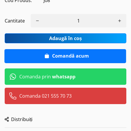
Cod Produs:
J08
Cantitate
Adaugă în coș
Comandă acum
Comanda prin
whatsapp
Comanda 021 555 70 73
Distribuiți