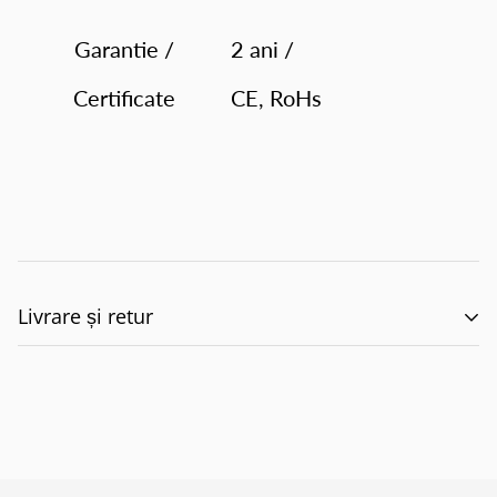
Garantie /
2 ani /
Certificate
CE, RoHs
Livrare și retur
🚚 Politica de Livrare –
EILUMINAT ELECTRICAL