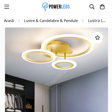
Lustra LED 3 GOLD CIRCLE Echivalent 300W Telecomanda
Acasă
Lustre & Candelabre & Pendule
Poate mai târziu
Activează notificările