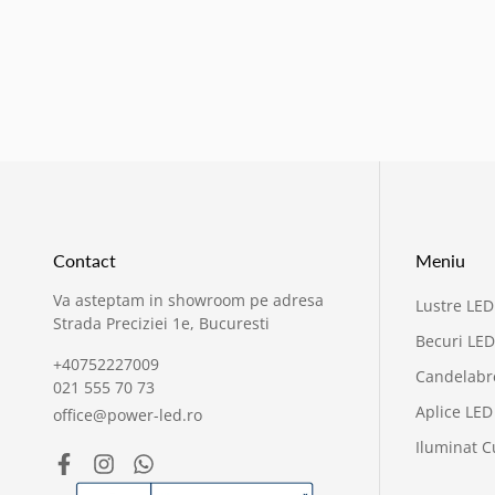
Contact
Meniu
Va asteptam in showroom pe adresa
Lustre LED
Strada Preciziei 1e, Bucuresti
Becuri LED
+40752227009
Candelabr
021 555 70 73
Aplice LED
office@power-led.ro
Iluminat C