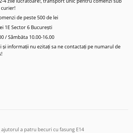
2-4 zile lucratoare!, transport unic pentru comenzi sub
 curier!
comenzi de peste 500 de lei
iei 1E Sector 6 București
.00 / Sâmbăta 10.00-16.00
 și informații nu ezitați sa ne contactați pe numarul de
s!
ajutorul a patru becuri cu fasung E14