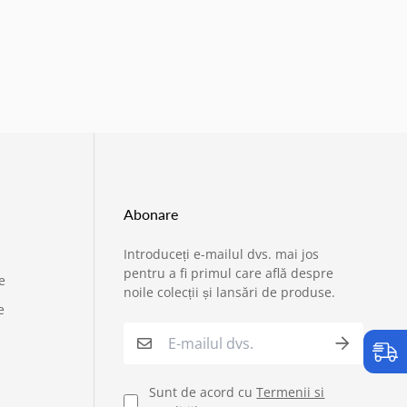
Abonare
Introduceți e-mailul dvs. mai jos
›
Service si garantii
pentru a fi primul care află despre
e
noile colecții și lansări de produse.
e
›
Formular retur
›
Semnaleaza o problema
Sunt de acord cu
Termenii si