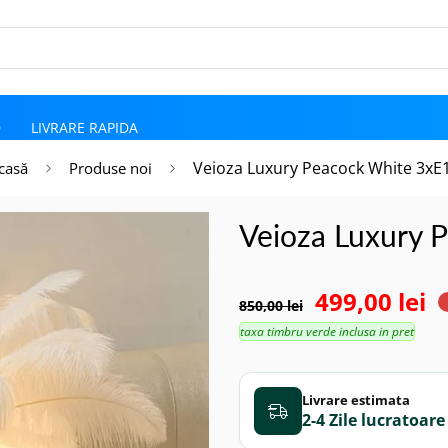
D
LIVRARE RAPIDA
Veioza Luxury Peacock White 3xE
casă
Produse noi
Veioza Luxury 
499,00 lei
850,00 lei
taxa timbru verde inclusa in pret
Livrare estimata
2-4 Zile