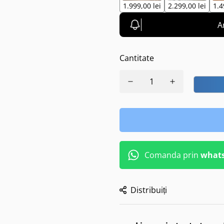
1.999,00 lei
2.299,00 lei
1.4
A
Cantitate
Comanda prin
what
Distribuiți