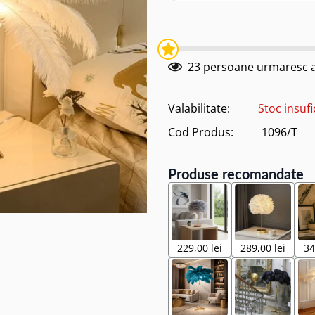
23
persoane urmaresc a
Valabilitate:
Stoc insufi
Cod Produs:
1096/T
Produse recomandate
229,00 lei
289,00 lei
34