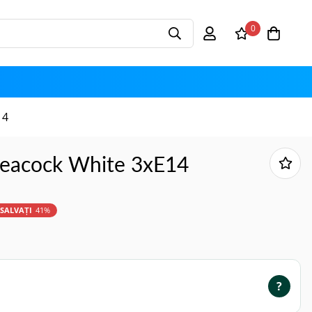
0
14
Peacock White 3xE14
SALVAȚI
41%
?