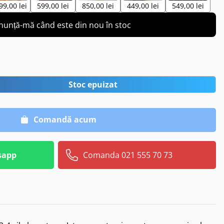
99,00 lei
599,00 lei
850,00 lei
449,00 lei
549,00 lei
nunță-mă când este din nou în stoc
Stoc epuizat
Comandă acum
sapp
Comanda 021 555 70 73