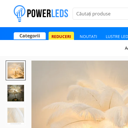
Căutați produse
Categorii
REDUCERI
NOUTATI
LUSTRE LE
Poate mai târziu
Activează notificările
A