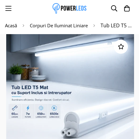
Tub LED T5 Mat cu Suport Inclus si Intrerupator 60cm 7W, 650lm, 6500K
Acasă
Corpuri De Iluminat Liniare
Poate mai târziu
Activează notificările