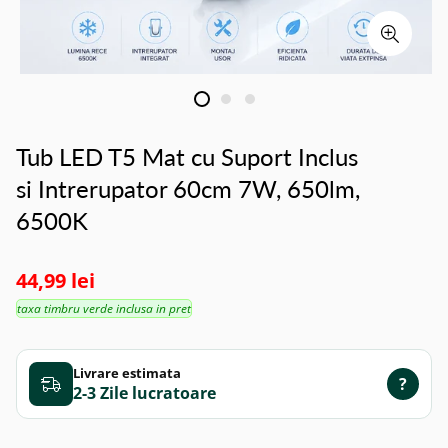
Tub LED T5 Mat cu Suport Inclus
si Intrerupator 60cm 7W, 650lm,
6500K
44,99 lei
taxa timbru verde inclusa in pret
Livrare estimata
?
2-3 Zile