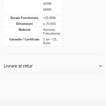
4100K
6400K
Durata Functionare
>20.000h
Dimensiuni
⌀ 25x600
Material
Aluminiu,
Policarbonat
Garantie / Certificate
2 ani / CE,
RoHs
Livrare și retur
🚚 Politica de Livrare –
EILUMINAT ELECTRICAL