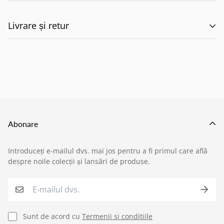
Livrare și retur
🚚 Politica de Livrare –
EILUMINAT ELECTRICAL
SOLUTIONS S.R.L.
Abonare
Această politică reglementează modul în care
Introduceți e-mailul dvs. mai jos pentru a fi primul care află
produsele comandate de pe site-ul nostru sunt livrate
despre noile colecții și lansări de produse.
›
Service si garantii
către clienți, în conformitate cu prevederile:
O.U.G. nr. 34/2014 privind drepturile
›
Formular retur
consumatorilor în cadrul contractelor încheiate cu
Sunt de acord cu
Termenii si conditiile
profesioniștii
,
›