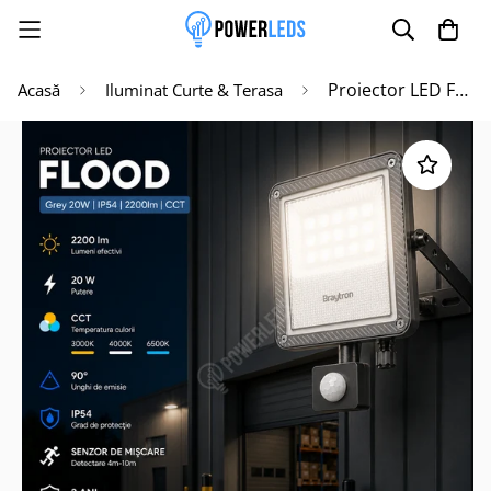
Proiector LED FLOOD Grey 20W IP54 2200lm cu Senzor CCT
Acasă
Iluminat Curte & Terasa
Poate mai târziu
Activează notificările