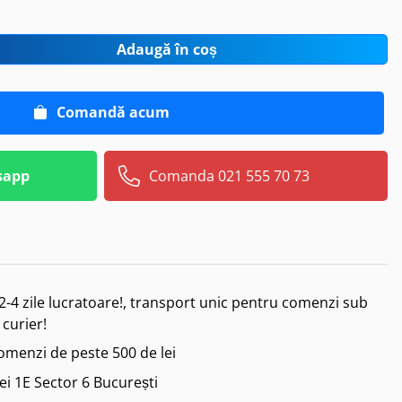
Adaugă în coș
Comandă acum
sapp
Comanda 021 555 70 73
2-4 zile lucratoare!, transport unic pentru comenzi sub
 curier!
comenzi de peste 500 de lei
iei 1E Sector 6 București