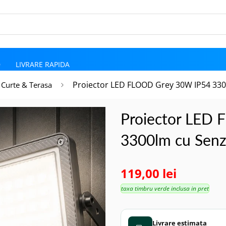
D
LIVRARE RAPIDA
Proiector LED FLOOD Grey 30W IP54 330
 Curte & Terasa
Proiector LED
3300lm cu Sen
119,00 lei
taxa timbru verde inclusa in pret
Livrare estimata