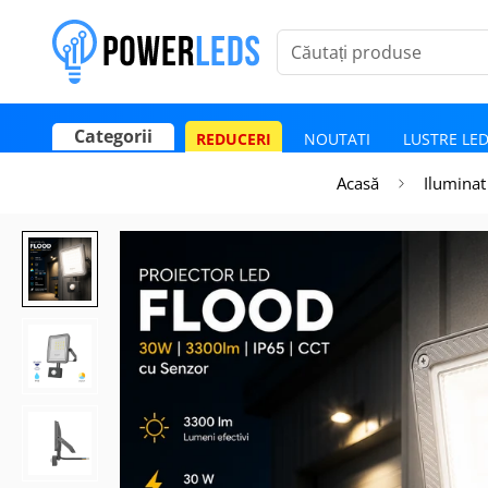
Căutați produse
Categorii
REDUCERI
NOUTATI
LUSTRE LE
Poate mai târziu
Activează notificările
Acasă
Iluminat