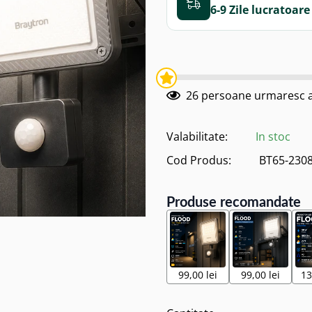
6-9 Zile
26
persoane urmaresc a
Valabilitate:
In stoc
Cod Produs:
BT65-230
Produse recomandate
99,00 lei
99,00 lei
13