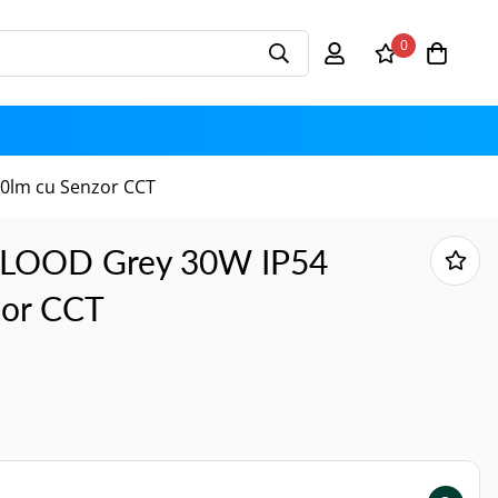
0
0lm cu Senzor CCT
 FLOOD Grey 30W IP54
zor CCT