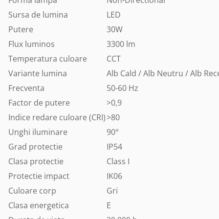
Forma lampa
Non-Directional
Sursa de lumina
LED
Putere
30W
Flux luminos
3300 lm
Temperatura culoare
CCT
Variante lumina
Alb Cald / Alb Neutru / Alb Rec
Frecventa
50-60 Hz
Factor de putere
>0,9
Indice redare culoare (CRI)
>80
Unghi iluminare
90°
Grad protectie
IP54
Clasa protectie
Class I
Protectie impact
IK06
Culoare corp
Gri
Clasa energetica
E