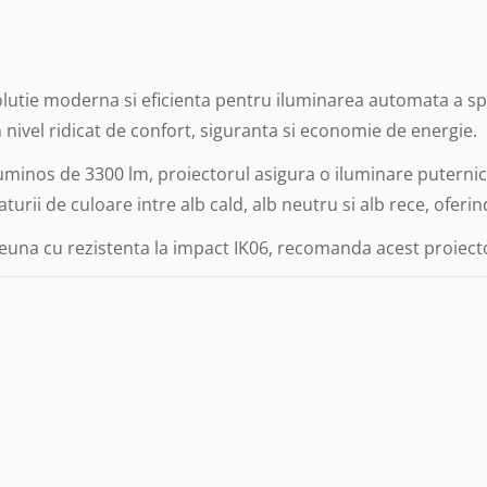
tie moderna si eficienta pentru iluminarea automata a spat
 nivel ridicat de confort, siguranta si economie de energie.
uminos de 3300 lm, proiectorul asigura o iluminare puternica s
rii de culoare intre alb cald, alb neutru si alb rece, oferind
reuna cu rezistenta la impact IK06, recomanda acest proiecto