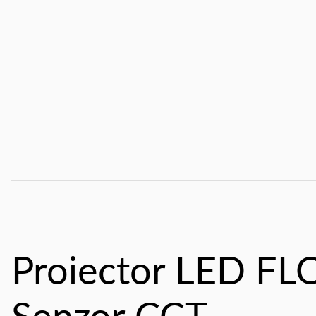
Proiector LED F
Senzor CCT