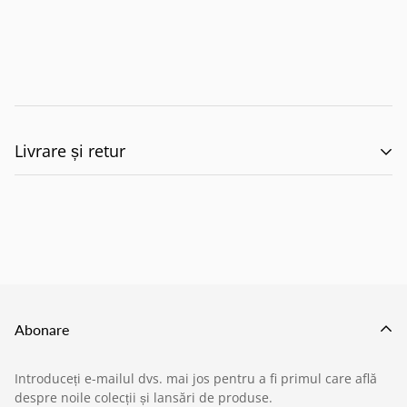
Livrare și retur
🚚 Politica de Livrare –
EILUMINAT ELECTRICAL
SOLUTIONS S.R.L.
Abonare
Această politică reglementează modul în care
Introduceți e-mailul dvs. mai jos pentru a fi primul care află
produsele comandate de pe site-ul nostru sunt livrate
despre noile colecții și lansări de produse.