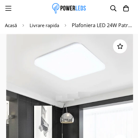
Plafoniera LED 24W Patrata Echivalent 200W C051
Acasă
Livrare rapida
Poate mai târziu
Activează notificările