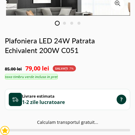
Plafoniera LED 24W Patrata
Echivalent 200W C051
79,00 lei
85,00 lei
SALVAȚI
7%
taxa timbru verde inclusa in pret
Livrare estimata
?
1-2 zile
Calculam transportul gratuit...