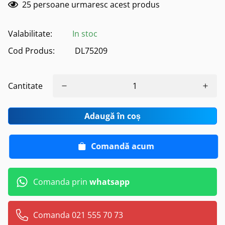
25
persoane urmaresc acest produs
Valabilitate:
In stoc
Cod Produs:
DL75209
Cantitate
Adaugă în coș
Comandă acum
Comanda prin
whatsapp
Comanda 021 555 70 73