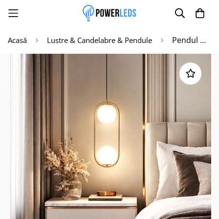
Pendul Nordic Abajur Gold Two Moons
Acasă
Lustre & Candelabre & Pendule
Poate mai târziu
Activează notificările