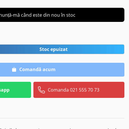
nunță-mă când este din nou în stoc
Stoc epuizat
Comandă acum
sapp
Comanda 021 555 70 73