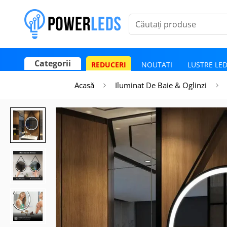
Căutați produse
Categorii
REDUCERI
NOUTATI
LUSTRE LE
Poate mai târziu
Activează notificările
Acasă
Iluminat De Baie & Oglinzi