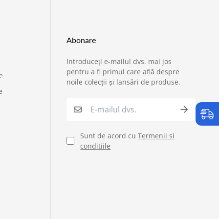
Abonare
Introduceți e-mailul dvs. mai jos
›
Service si garantii
pentru a fi primul care află despre
e
noile colecții și lansări de produse.
e
›
Formular retur
›
Semnaleaza o problema
Sunt de acord cu
Termenii si
conditiile
›
Verificare status comandă
›
Cerere oferta personalizata