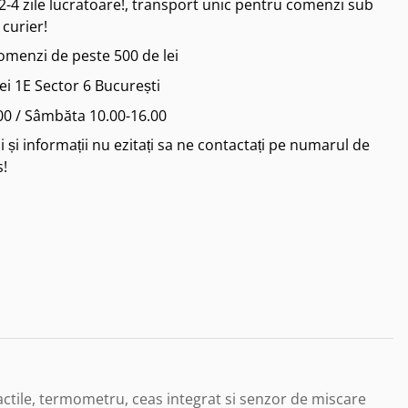
2-4 zile lucratoare!, transport unic pentru comenzi sub
 curier!
comenzi de peste 500 de lei
iei 1E Sector 6 București
.00 / Sâmbăta 10.00-16.00
 și informații nu ezitați sa ne contactați pe numarul de
s!
actile, termometru, ceas integrat si senzor de miscare