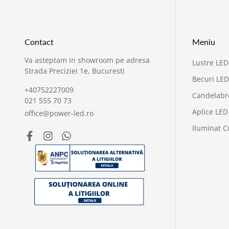
Contact
Meniu
Va asteptam in showroom pe adresa
Lustre LED
Strada Preciziei 1e, Bucuresti
Becuri LED
+40752227009
Candelabr
021 555 70 73
Aplice LED
office@power-led.ro
Iluminat C