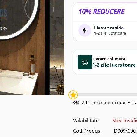
10% REDUCERE
Livrare rapida
1-2 zile lucratoare
Livrare estimata
1-2 zile
24
persoane urmaresc a
Valabilitate:
Stoc insufi
Cod Produs:
D009\600