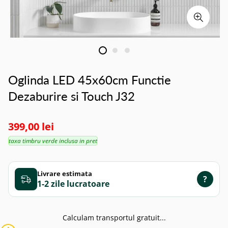
Oglinda LED 45x60cm Functie
Dezaburire si Touch J32
399,00 lei
taxa timbru verde inclusa in pret
Livrare estimata
?
1-2 zile
Calculam transportul gratuit...