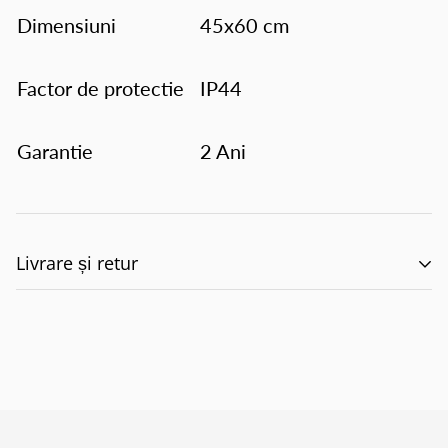
Dimensiuni
45x60 cm
Factor de protectie
IP44
Garantie
2 Ani
Livrare și retur
🚚 Politica de Livrare –
EILUMINAT ELECTRICAL
SOLUTIONS S.R.L.