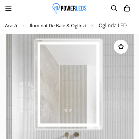
Oglinda LED 45x60cm Functie Dezaburire si Touch J32
Acasă
Iluminat De Baie & Oglinzi
Poate mai târziu
Activează notificările