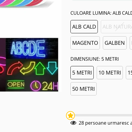
CULOARE LUMINA:
ALB CAL
ALB CALD
ALB NATUR
MAGENTO
GALBEN
DIMENSIUNE:
5 METRI
5 METRI
10 METRI
1
50 METRI
28
persoane urmaresc a