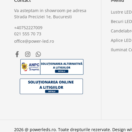
Va asteptam in showroom pe adresa
Lustre LED
Strada Preciziei 1e, Bucuresti
Becuri LED
+40752227009
Candelabr
021 555 70 73
Aplice LED
office@power-led.ro
Iluminat C
2026 @ powerleds.ro. Toate drepturile rezervate.
Design w