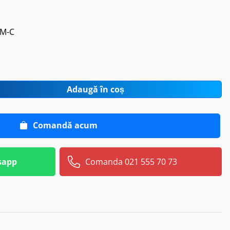
5M-C
Adaugă în coș
Comandă acum
sapp
Comanda 021 555 70 73