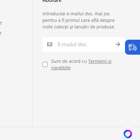
Introduceți e-mailul dvs. mai jos
›
Service si garantii
pentru a fi primul care află despre
e
noile colecții și lansări de produse.
e
›
Formular retur
›
Semnaleaza o problema
Sunt de acord cu
Termenii si
conditiile
›
Verificare status comandă
›
Cerere oferta personalizata