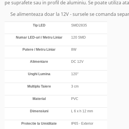
pe suprafete sau in profil de aluminiu. Se poate utiliza atat
Se alimenteaza doar la 12V - sursele se comanda separ
Tip LED
SMD2835
Numar LED-uri / Metru Liniar
120 SMD
Putere / Metru Liniar
8W
Alimentare
DC 12V
Unghi Lumina
120°
Multiplu Taiere
3 cm
Material
PVC
Dimensiuni
L 6 x h 12 mm
Protectie la Umiditate
IP65 - Exterior