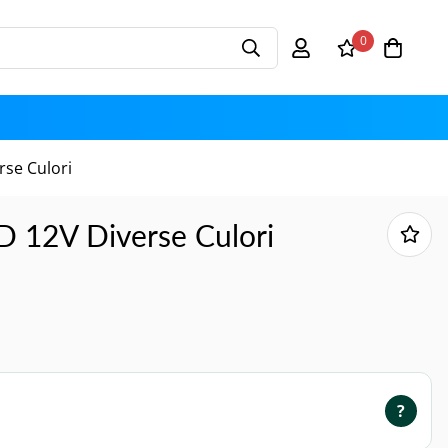
0
se Culori
 12V Diverse Culori
?