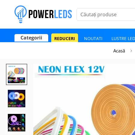
Căutați produse
Categorii
REDUCERI
NOUTATI
LUSTRE LE
Poate mai târziu
Activează notificările
Acasă