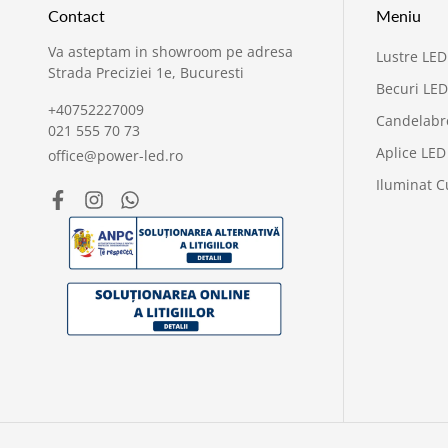
Contact
Meniu
Va asteptam in showroom pe adresa
Lustre LED
Strada Preciziei 1e, Bucuresti
Becuri LED
+40752227009
Candelabr
021 555 70 73
Aplice LED
office@power-led.ro
Iluminat C