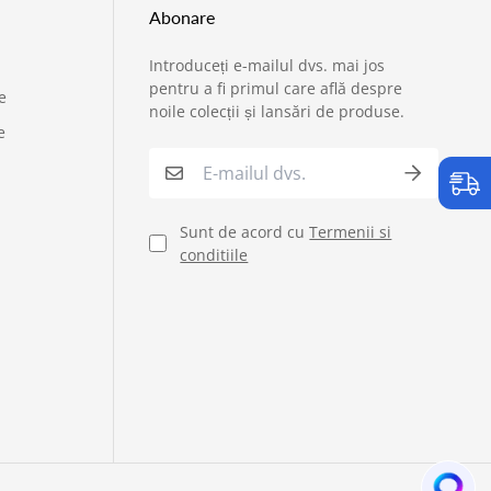
Abonare
Introduceți e-mailul dvs. mai jos
›
Service si garantii
pentru a fi primul care află despre
e
noile colecții și lansări de produse.
e
›
Formular retur
›
Semnaleaza o problema
Sunt de acord cu
Termenii si
conditiile
›
Verificare status comandă
›
Cerere oferta personalizata