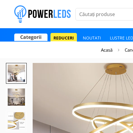
Căutați produse
Categorii
REDUCERI
NOUTATI
LUSTRE LE
Poate mai târziu
Activează notificările
Acasă
Can