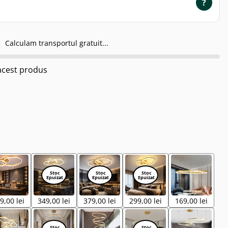
?
Calculam transportul gratuit...
cest produs
9,00 lei
349,00 lei
379,00 lei
299,00 lei
169,00 lei