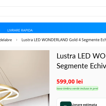
D
LIVRARE RAPIDA
Lustra LED WONDERLAND Gold 4 Segmente Ech
delabre
Lustra LED W
Segmente Echi
599,00 lei
taxa timbru verde inclusa in pret
Livrare estimata