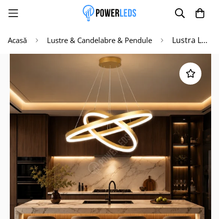
Lustra LED WONDERLAND Gold 2 Segmente Echivalent 400W Telecomanda
Acasă
Lustre & Candelabre & Pendule
Poate mai târziu
Activează notificările