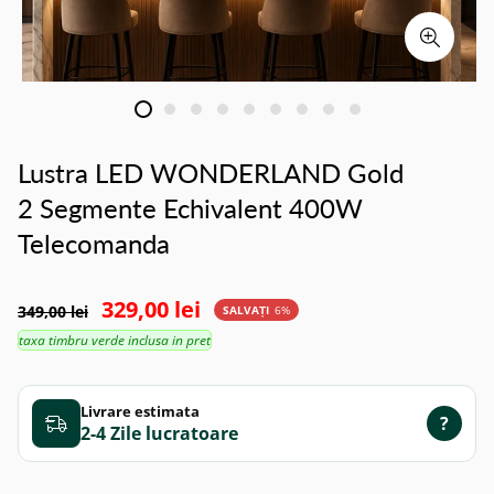
Lustra LED WONDERLAND Gold
2 Segmente Echivalent 400W
Telecomanda
329,00 lei
349,00 lei
SALVAȚI
6%
taxa timbru verde inclusa in pret
Livrare estimata
?
2-4 Zile