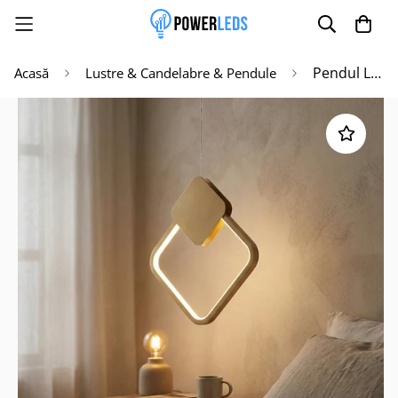
Pendul LED Suspendata Diamond Gold 3 Lumini Echivalent 150W
Acasă
Lustre & Candelabre & Pendule
Poate mai târziu
Activează notificările