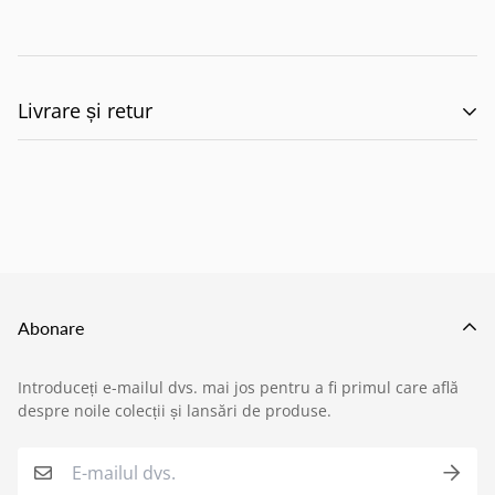
Livrare și retur
🚚 Politica de Livrare –
EILUMINAT ELECTRICAL
SOLUTIONS S.R.L.
Abonare
Această politică reglementează modul în care
Introduceți e-mailul dvs. mai jos pentru a fi primul care află
produsele comandate de pe site-ul nostru sunt livrate
despre noile colecții și lansări de produse.
›
Service si garantii
către clienți, în conformitate cu prevederile:
O.U.G. nr. 34/2014 privind drepturile
›
Formular retur