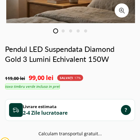
Pendul LED Suspendata Diamond
Gold 3 Lumini Echivalent 150W
99,00 lei
119,00 lei
SALVAȚI
17%
taxa timbru verde inclusa in pret
Livrare estimata
?
2-4 Zile
Calculam transportul gratuit...