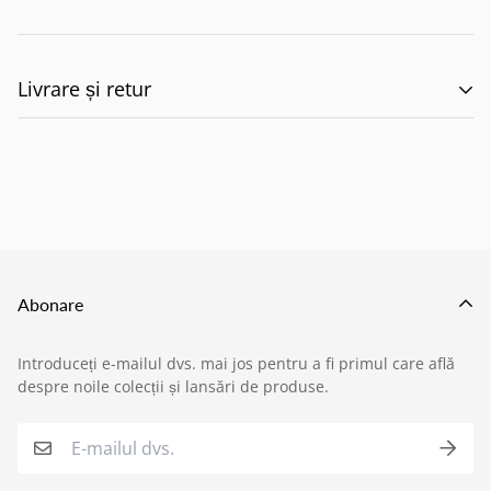
Livrare și retur
🚚 Politica de Livrare –
EILUMINAT ELECTRICAL
SOLUTIONS S.R.L.
Abonare
Această politică reglementează modul în care
Introduceți e-mailul dvs. mai jos pentru a fi primul care află
produsele comandate de pe site-ul nostru sunt livrate
despre noile colecții și lansări de produse.
›
Service si garantii
către clienți, în conformitate cu prevederile:
O.U.G. nr. 34/2014 privind drepturile
›
Formular retur