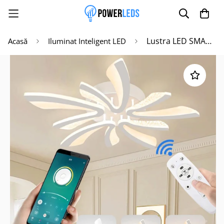
Lustra LED SMART Model Deosebit Echivalent 500W
Acasă
Iluminat Inteligent LED
Poate mai târziu
Activează notificările