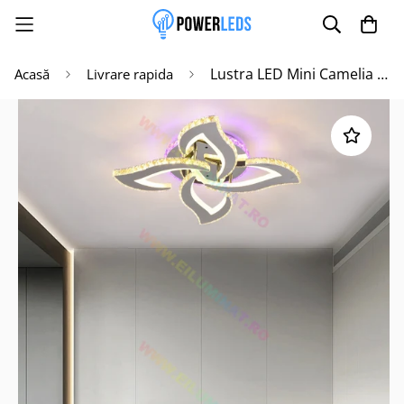
Lustra LED Mini Camelia Cristal RGB Telecomanda Echivalent 400W
Acasă
Livrare rapida
Poate mai târziu
Activează notificările