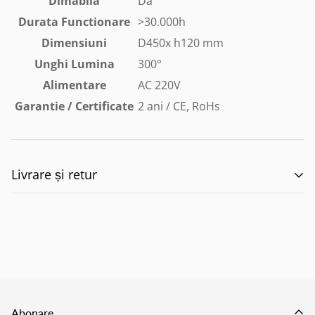
Dimabila
Da
Durata Functionare
>30.000h
Dimensiuni
D450x h120 mm
Unghi Lumina
300°
Alimentare
AC 220V
Garantie / Certificate
2 ani / CE, RoHs
Livrare și retur
🚚 Politica de Livrare –
EILUMINAT ELECTRICAL
SOLUTIONS S.R.L.
Abonare