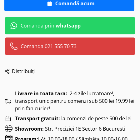
Comandă acum
Comanda prin
whatsapp
Comanda 021 555 70 73
Distribuiți
Livrare in toata tara:
2-4 zile lucratoare!,
transport unic pentru comenzi sub 500 lei 19.99 lei
prin fan curier!
Transport gratuit:
la comenzi de peste 500 de lei
Showroom:
Str. Preciziei 1E Sector 6 București
Program:
L-V: 10.00-18.00 / Sâmbăta 10.00-16.00