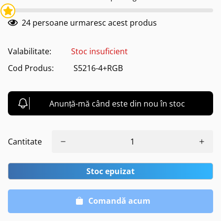
24
persoane urmaresc acest produs
Valabilitate:
Stoc insuficient
Cod Produs:
S5216-4+RGB
Anunță-mă când este din nou în stoc
Cantitate
Stoc epuizat
Comandă acum