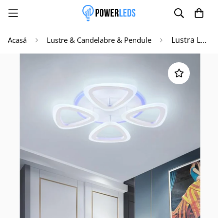
Lustra LED CLARA 2+2 RGB Telecomanda Echivalent 400W
Acasă
Lustre & Candelabre & Pendule
Poate mai târziu
Activează notificările