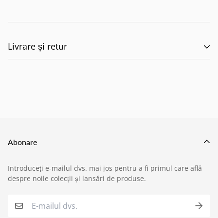
Livrare și retur
🚚 Politica de Livrare –
EILUMINAT ELECTRICAL
SOLUTIONS S.R.L.
Abonare
Această politică reglementează modul în care
Introduceți e-mailul dvs. mai jos pentru a fi primul care află
produsele comandate de pe site-ul nostru sunt livrate
despre noile colecții și lansări de produse.
›
Service si garantii
către clienți, în conformitate cu prevederile:
O.U.G. nr. 34/2014 privind drepturile
›
Formular retur