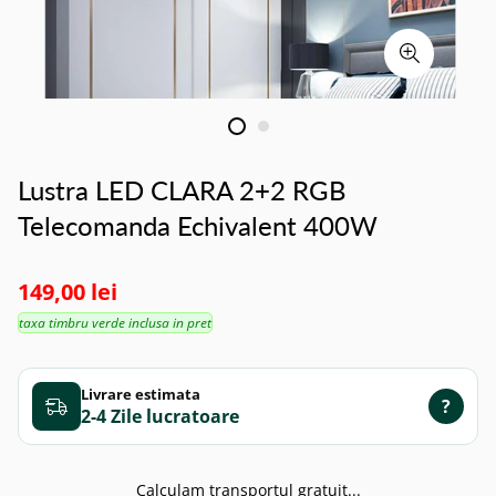
Lustra LED CLARA 2+2 RGB
Telecomanda Echivalent 400W
149,00 lei
taxa timbru verde inclusa in pret
Livrare estimata
?
2-4 Zile
Calculam transportul gratuit...