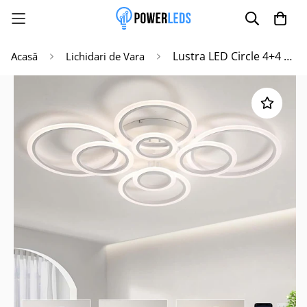
Lustra LED Circle 4+4 Gigant Alba Echivalent 1000W Telecomanda
Acasă
Lichidari de Vara
Poate mai târziu
Activează notificările