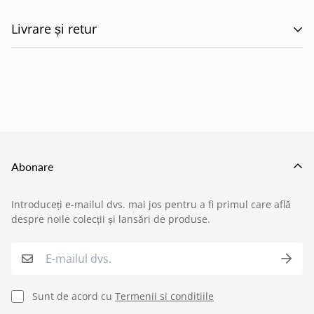
Livrare și retur
🚚 Politica de Livrare –
EILUMINAT ELECTRICAL
SOLUTIONS S.R.L.
Abonare
Această politică reglementează modul în care
Introduceți e-mailul dvs. mai jos pentru a fi primul care află
produsele comandate de pe site-ul nostru sunt livrate
despre noile colecții și lansări de produse.
›
Service si garantii
către clienți, în conformitate cu prevederile:
O.U.G. nr. 34/2014 privind drepturile
›
Formular retur
consumatorilor în cadrul contractelor încheiate cu
Sunt de acord cu
Termenii si conditiile
profesioniștii
,
›
Semnaleaza o problema