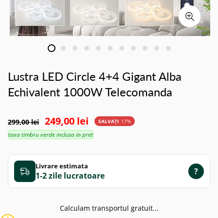
Lustra LED Circle 4+4 Gigant Alba
Echivalent 1000W Telecomanda
249,00 lei
299,00 lei
SALVAȚI
17%
taxa timbru verde inclusa in pret
Livrare estimata
?
1-2 zile
Calculam transportul gratuit...