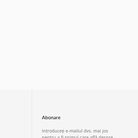
Abonare
Introduceți e-mailul dvs. mai jos
›
Service si garantii
pentru a fi primul care află despre