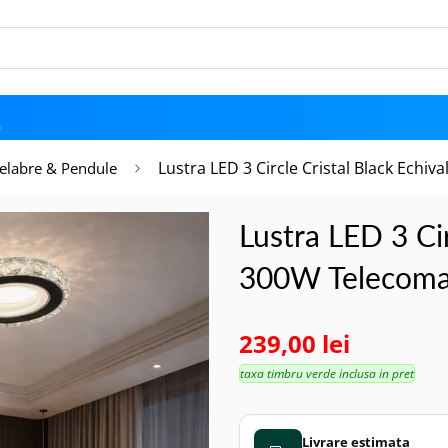
D
Lustra LED 3 Circle Cristal Black Ech
elabre & Pendule
Lustra LED 3 Cir
300W Telecom
239,00 lei
taxa timbru verde inclusa in pret
Livrare estimata