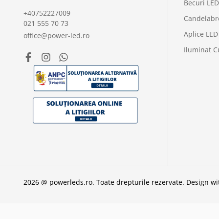
Becuri LED
+40752227009
Candelabr
021 555 70 73
Aplice LED
office@power-led.ro
Iluminat C
2026 @ powerleds.ro. Toate drepturile rezervate.
Design w