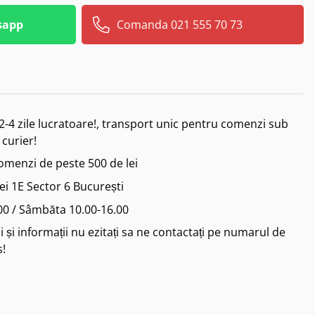
sapp
Comanda 021 555 70 73
2-4 zile lucratoare!, transport unic pentru comenzi sub
 curier!
comenzi de peste 500 de lei
iei 1E Sector 6 București
.00 / Sâmbăta 10.00-16.00
 și informații nu ezitați sa ne contactați pe numarul de
s!