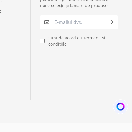
e
noile colecții și lansări de produse.
e
›
Formular retur
›
Semnaleaza o problema
Sunt de acord cu
Termenii si
conditiile
›
Verificare status comandă
›
Cerere oferta personalizata