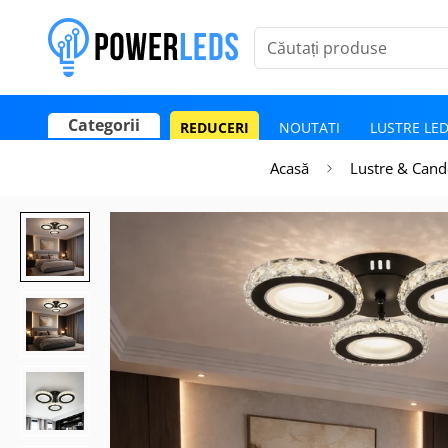
Căutați produse
Categorii
REDUCERI
NOUTATI
LUSTRE LE
Poate mai târziu
Activează notificările
Acasă
Lustre & Cand