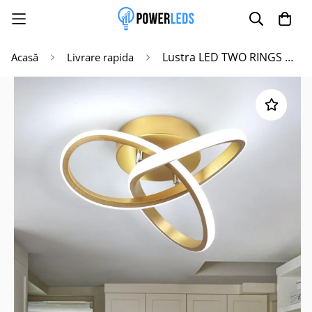
Lustra LED TWO RINGS GOLD Echivalent 200W
Acasă
Livrare rapida
Poate mai târziu
Activează notificările