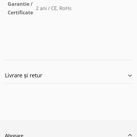
Garantie /
2 ani / CE, RoHs
Certificate
Livrare și retur
🚚 Politica de Livrare –
EILUMINAT ELECTRICAL
SOLUTIONS S.R.L.
Abonare