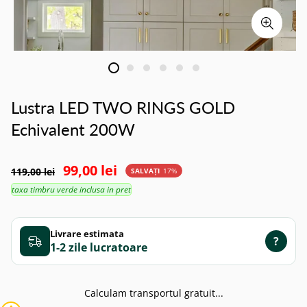
Lustra LED TWO RINGS GOLD
Echivalent 200W
99,00 lei
119,00 lei
SALVAȚI
17%
taxa timbru verde inclusa in pret
Livrare estimata
?
1-2 zile
Calculam transportul gratuit...