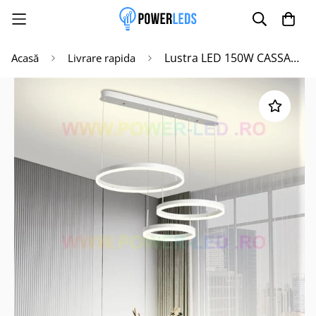
Lustra LED 150W CASSANDRA Circle Alba 3 Segmente Echivalent 600W
Acasă
Livrare rapida
Poate mai târziu
Activează notificările