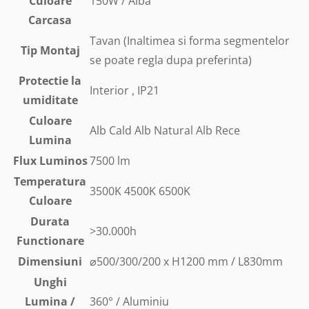
Culoare
150W / Alba
Carcasa
Tavan (Inaltimea si forma segmentelor
Tip Montaj
se poate regla dupa preferinta)
Protectie la
Interior , IP21
umiditate
Culoare
Alb Cald Alb Natural Alb Rece
Lumina
Flux Luminos
7500 lm
Temperatura
3500K 4500K 6500K
Culoare
Durata
>30.000h
Functionare
Dimensiuni
⌀500/300/200 x H1200 mm / L830mm
Unghi
Lumina /
360° / Aluminiu