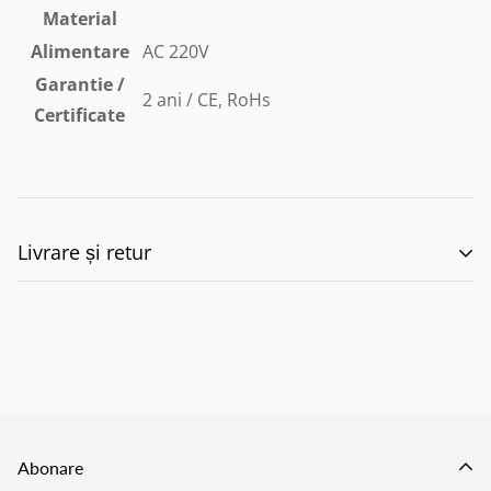
Material
Alimentare
AC 220V
Garantie /
2 ani / CE, RoHs
Certificate
Livrare și retur
🚚 Politica de Livrare –
EILUMINAT ELECTRICAL
SOLUTIONS S.R.L.
Abonare