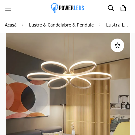
Lustra LED 144W DAISY Suspendata Echivalent 500W
Acasă
Lustre & Candelabre & Pendule
Poate mai târziu
Activează notificările