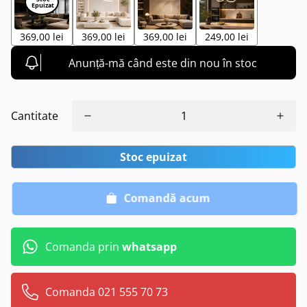
369,00 lei
369,00 lei
369,00 lei
249,00 lei
Anunță-mă când este din nou în stoc
Cantitate
Stoc epuizat
Comandă acum
Comanda prin
whatsapp
Comanda 021 555 70 73