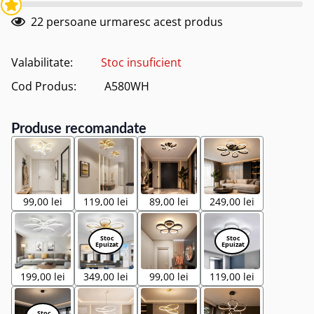
22
persoane urmaresc acest produs
Valabilitate:
Stoc insuficient
Cod Produs:
A580WH
Produse recomandate
99,00 lei
119,00 lei
89,00 lei
249,00 lei
199,00 lei
349,00 lei
99,00 lei
119,00 lei