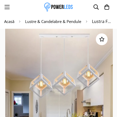
Lustra FEDRA CUB ALB Vintage Suport Liniar
Acasă
Lustre & Candelabre & Pendule
Poate mai târziu
Activează notificările