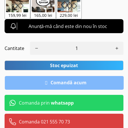
159,99 lei
165,00 lei
229,00 lei
Anunță-mă când este din nou în stoc
Cantitate
Stoc epuizat
Comandă acum
Comanda prin
whatsapp
Comanda 021 555 70 73