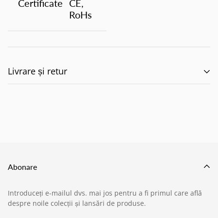
Certificate
CE,
RoHs
Livrare și retur
🚚 Politica de Livrare –
EILUMINAT ELECTRICAL
SOLUTIONS S.R.L.
Abonare
Această politică reglementează modul în care
Introduceți e-mailul dvs. mai jos pentru a fi primul care află
produsele comandate de pe site-ul nostru sunt livrate
despre noile colecții și lansări de produse.
›
Service si garantii
către clienți, în conformitate cu prevederile: