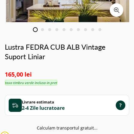
Lustra FEDRA CUB ALB Vintage
Suport Liniar
165,00 lei
taxa timbru verde inclusa in pret
Livrare estimata
?
2-4 Zile
Calculam transportul gratuit...