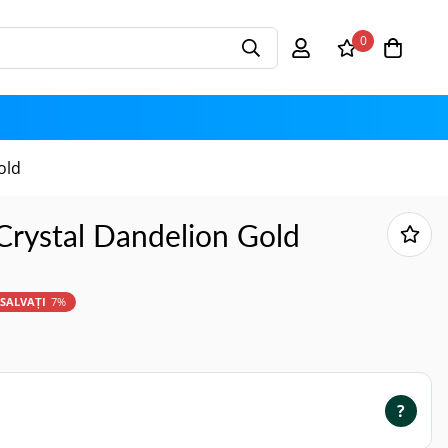
0
old
 Crystal Dandelion Gold
SALVAȚI
7%
?