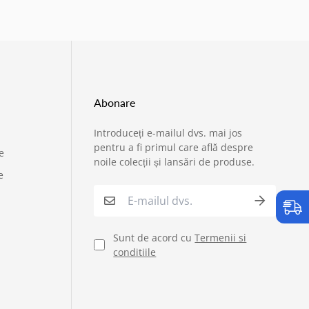
Abonare
Introduceți e-mailul dvs. mai jos
›
Service si garantii
pentru a fi primul care află despre
e
noile colecții și lansări de produse.
e
›
Formular retur
›
Semnaleaza o problema
Sunt de acord cu
Termenii si
conditiile
›
Verificare status comandă
›
Cerere oferta personalizata