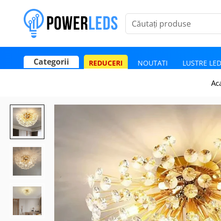
Căutați produse
Categorii
REDUCERI
NOUTATI
LUSTRE LE
Poate mai târziu
Activează notificările
Ac