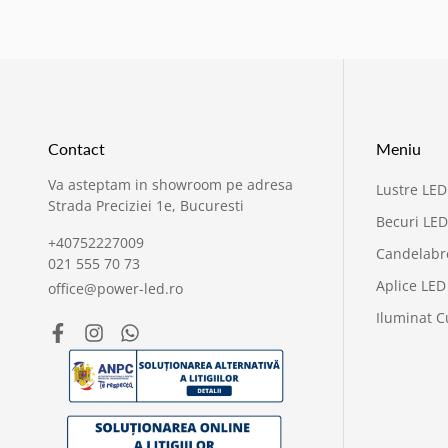
Contact
Meniu
Va asteptam in showroom pe adresa
Lustre LED
Strada Preciziei 1e, Bucuresti
Becuri LED
+40752227009
Candelabr
021 555 70 73
Aplice LED
office@power-led.ro
Iluminat C