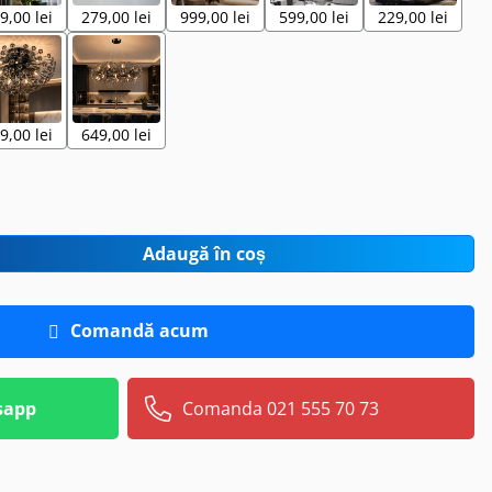
9,00 lei
279,00 lei
999,00 lei
599,00 lei
229,00 lei
9,00 lei
649,00 lei
Adaugă în coș
Comandă acum
sapp
Comanda 021 555 70 73