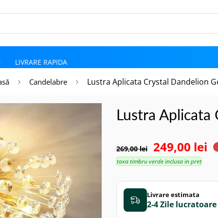
D
LIVRARE RAPIDA
Lustra Aplicata Crystal Dandelion G
asă
Candelabre
Lustra Aplicata
249,00 lei
269,00 lei
taxa timbru verde inclusa in pret
Livrare estimata
2-4 Zile