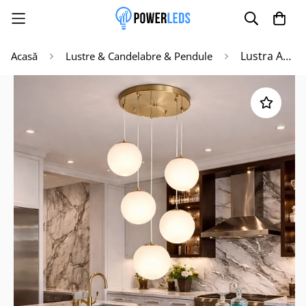
Lustra Abajur Mat GOLD Luxury STAIRCASE 5XE27
Acasă
Lustre & Candelabre & Pendule
Poate mai târziu
Activează notificările