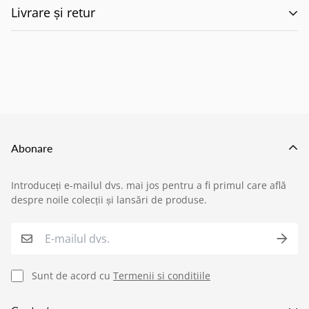
Livrare și retur
🚚 Politica de Livrare –
EILUMINAT ELECTRICAL
SOLUTIONS S.R.L.
Abonare
Această politică reglementează modul în care
Introduceți e-mailul dvs. mai jos pentru a fi primul care află
produsele comandate de pe site-ul nostru sunt livrate
despre noile colecții și lansări de produse.
›
Service si garantii
către clienți, în conformitate cu prevederile:
O.U.G. nr. 34/2014 privind drepturile
›
Formular retur
consumatorilor în cadrul contractelor încheiate cu
Sunt de acord cu
Termenii si conditiile
profesioniștii
,
›
Semnaleaza o problema