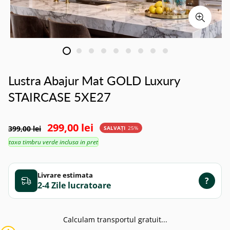
Lustra Abajur Mat GOLD Luxury
STAIRCASE 5XE27
299,00 lei
399,00 lei
SALVAȚI
25%
taxa timbru verde inclusa in pret
Livrare estimata
?
2-4 Zile
Calculam transportul gratuit...