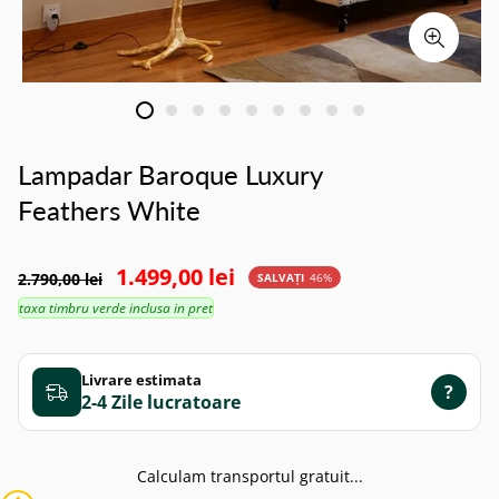
Lampadar Baroque Luxury
Feathers White
1.499,00 lei
2.790,00 lei
SALVAȚI
46%
taxa timbru verde inclusa in pret
Livrare estimata
?
2-4 Zile
Calculam transportul gratuit...