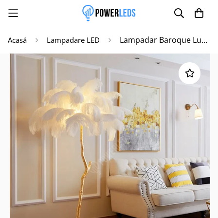
Lampadar Baroque Luxury Feathers White
Acasă
Lampadare LED
Poate mai târziu
Activează notificările