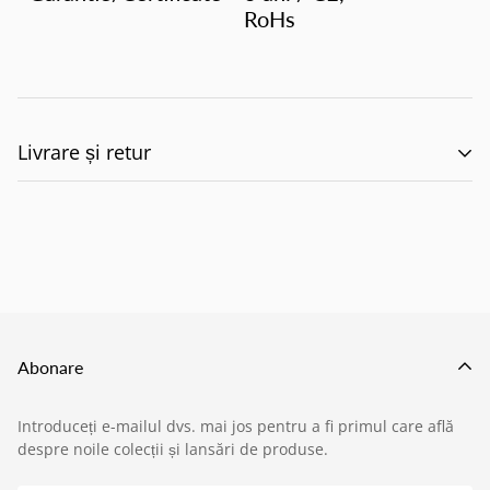
RoHs
Livrare și retur
🚚 Politica de Livrare –
EILUMINAT ELECTRICAL
SOLUTIONS S.R.L.
Abonare
Această politică reglementează modul în care
Introduceți e-mailul dvs. mai jos pentru a fi primul care află
produsele comandate de pe site-ul nostru sunt livrate
despre noile colecții și lansări de produse.
›
Service si garantii
către clienți, în conformitate cu prevederile: