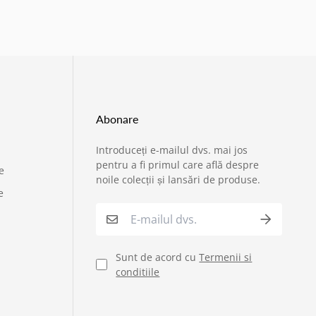
Abonare
Introduceți e-mailul dvs. mai jos
›
Service si garantii
pentru a fi primul care află despre
e
noile colecții și lansări de produse.
e
›
Formular retur
›
Semnaleaza o problema
Sunt de acord cu
Termenii si
conditiile
›
Verificare status comandă
›
Cerere oferta personalizata