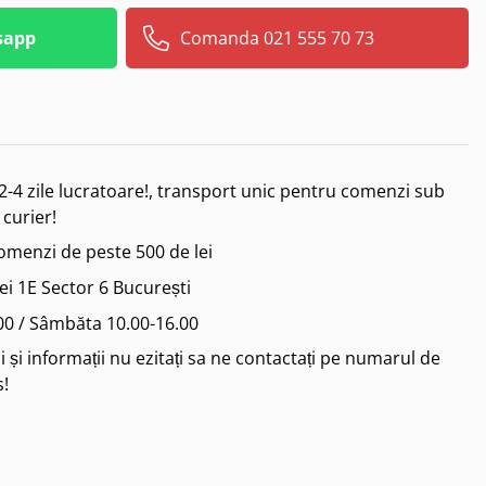
sapp
Comanda 021 555 70 73
2-4 zile lucratoare!, transport unic pentru comenzi sub
 curier!
comenzi de peste 500 de lei
iei 1E Sector 6 București
.00 / Sâmbăta 10.00-16.00
 și informații nu ezitați sa ne contactați pe numarul de
s!