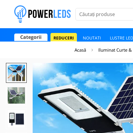
Căutați produse
Categorii
REDUCERI
NOUTATI
LUSTRE LE
Poate mai târziu
Activează notificările
Acasă
Iluminat Curte &