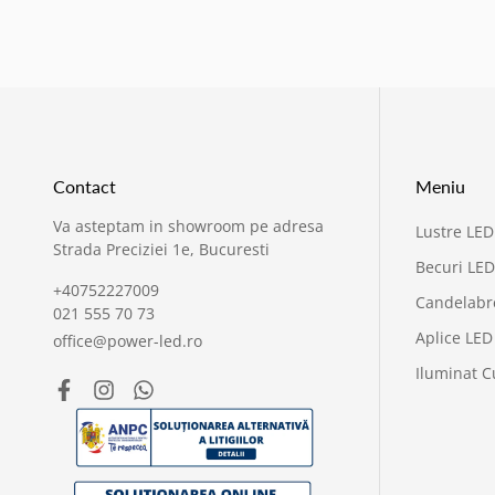
Contact
Meniu
Va asteptam in showroom pe adresa
Lustre LED
Strada Preciziei 1e, Bucuresti
Becuri LED
+40752227009
Candelabr
021 555 70 73
Aplice LED
office@power-led.ro
Iluminat C