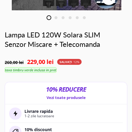
Lampa LED 120W Solara SLIM
Senzor Miscare + Telecomanda
229,00 lei
260,00 lei
SALVAȚI
12%
taxa timbru verde inclusa in pret
10% REDUCERE
Vezi toate produsele
Livrare rapida
1-2 zile lucratoare
10% discount