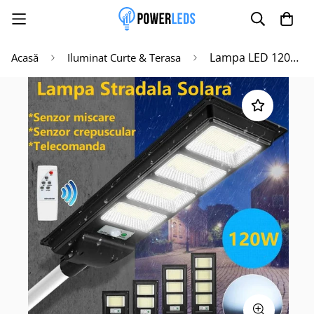
Lampa LED 120W Solara SLIM Senzor Miscare + Telecomanda
Acasă
Iluminat Curte & Terasa
Poate mai târziu
Activează notificările