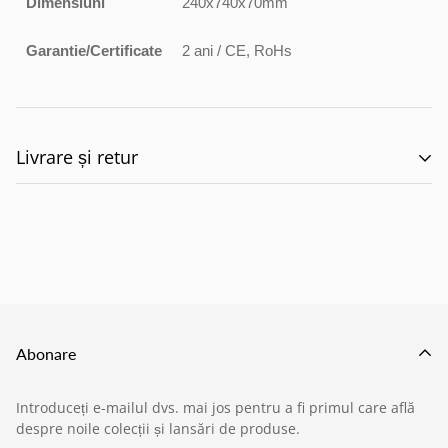
Dimensiuni
240x740x70mm
Garantie/Certificate
2 ani / CE, RoHs
Livrare și retur
🚚 Politica de Livrare –
EILUMINAT ELECTRICAL
SOLUTIONS S.R.L.
Abonare
Această politică reglementează modul în care
Introduceți e-mailul dvs. mai jos pentru a fi primul care află
produsele comandate de pe site-ul nostru sunt livrate
despre noile colecții și lansări de produse.
›
Service si garantii