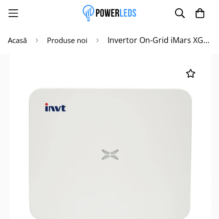
Invertor On-Grid iMars XG15KTR 15KW Trifazic Prosumator
Acasă
Produse noi
Poate mai târziu
Activează notificările