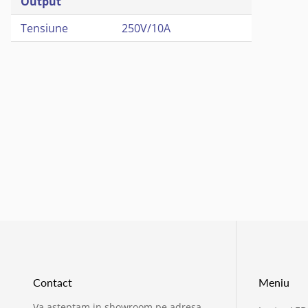
Output
Tensiune
250V/10A
Contact
Meniu
Va asteptam in showroom pe adresa