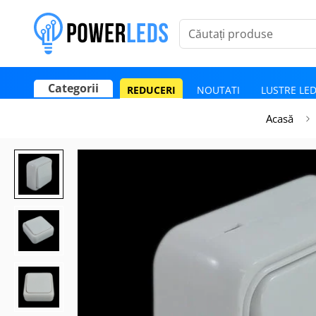
Căutați produse
Categorii
REDUCERI
NOUTATI
LUSTRE LE
Poate mai târziu
Activează notificările
Acasă