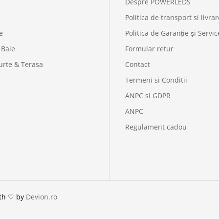
Despre POWERLEDS
Politica de transport si livrar
e
Politica de Garanție și Servic
 Baie
Formular retur
urte & Terasa
Contact
Termeni si Conditii
ANPC si GDPR
ANPC
Regulament cadou
ith ♡ by
Devion.ro