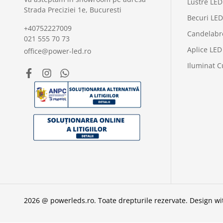
Lustre LED
Strada Preciziei 1e, Bucuresti
Becuri LED
+40752227009
Candelabr
021 555 70 73
Aplice LED
office@power-led.ro
Iluminat C
2026 @ powerleds.ro. Toate drepturile rezervate.
Design w