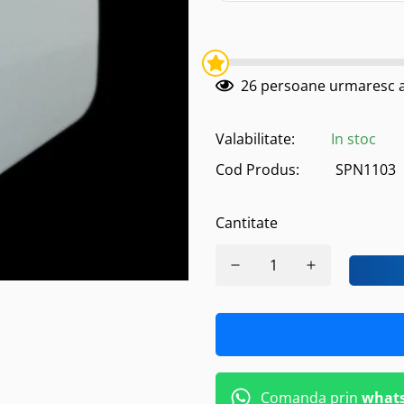
26
persoane urmaresc a
Valabilitate:
In stoc
Cod Produs:
SPN1103
Cantitate
Comanda prin
what