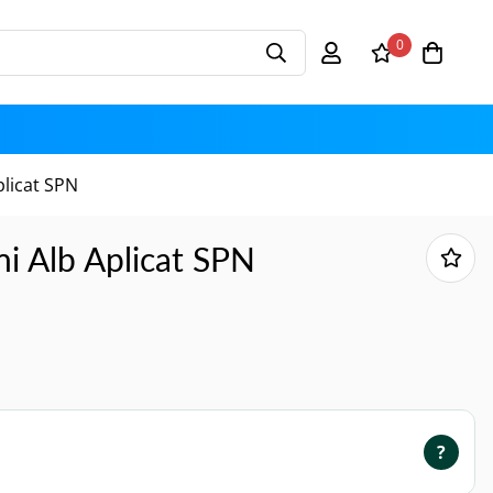
0
plicat SPN
ni Alb Aplicat SPN
?