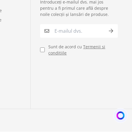
Introduceți e-mailul dvs. mai jos
›
Service si garantii
pentru a fi primul care află despre
e
noile colecții și lansări de produse.
e
›
Formular retur
›
Semnaleaza o problema
Sunt de acord cu
Termenii si
conditiile
›
Verificare status comandă
›
Cerere oferta personalizata