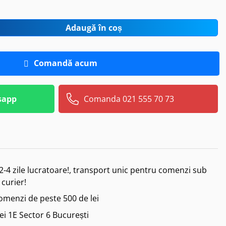
Adaugă în coș
Comandă acum
sapp
Comanda 021 555 70 73
2-4 zile lucratoare!, transport unic pentru comenzi sub
 curier!
comenzi de peste 500 de lei
iei 1E Sector 6 București