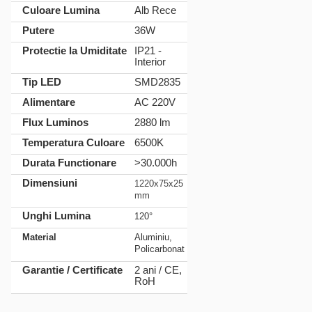
Culoare Lumina
Alb Rece
Putere
36W
Protectie la Umiditate
IP21 -
Interior
Tip LED
SMD2835
Alimentare
AC 220V
Flux Luminos
2880 lm
Temperatura Culoare
6500K
Durata Functionare
>30.000h
Dimensiuni
1220x75x25
mm
Unghi Lumina
120°
Material
Aluminiu,
Policarbonat
Garantie / Certificate
2 ani / CE,
RoH