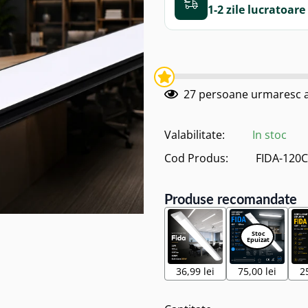
1-2 zile
27
persoane urmaresc a
Valabilitate:
In stoc
Cod Produs:
FIDA-120
Produse recomandate
36,99 lei
75,00 lei
2