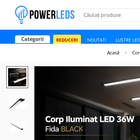
Căutați produse
Categorii
REDUCERI
NOUTATI
LUSTRE LE
Poate mai târziu
Activează notificările
Acasă
Cor