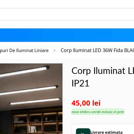
D
Corp Iluminat LED 36W Fida BLA
puri De Iluminat Liniare
Corp Iluminat
IP21
45,00 lei
taxa timbru verde inclusa in pret
Livrare estimata