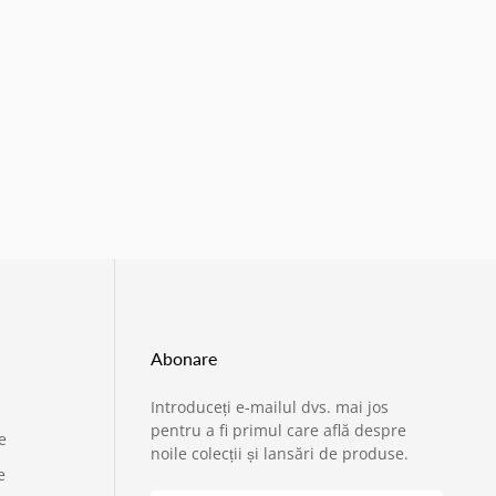
Abonare
Introduceți e-mailul dvs. mai jos
›
Service si garantii
pentru a fi primul care află despre
e
noile colecții și lansări de produse.
e
›
Formular retur