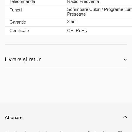
Telecomanda
Radio Frecventa
Schimbare Culori / Programe Lum
Functii
Presetate
2 ani
Garantie
Certificate
CE, RoHs
Livrare și retur
🚚 Politica de Livrare –
EILUMINAT ELECTRICAL
SOLUTIONS S.R.L.
Abonare
Această politică reglementează modul în care