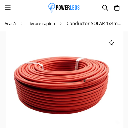
Conductor SOLAR 1x4mmp ROSU-ROLA 100M
Acasă
Livrare rapida
Poate mai târziu
Activează notificările