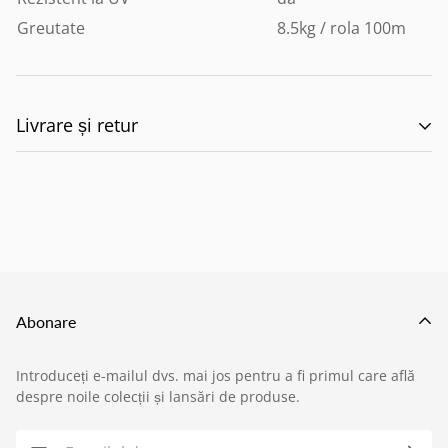
Greutate
8.5kg / rola 100m
Livrare și retur
🚚 Politica de Livrare –
EILUMINAT ELECTRICAL
SOLUTIONS S.R.L.
Abonare
Această politică reglementează modul în care
Introduceți e-mailul dvs. mai jos pentru a fi primul care află
produsele comandate de pe site-ul nostru sunt livrate
despre noile colecții și lansări de produse.
›
Service si garantii
către clienți, în conformitate cu prevederile: