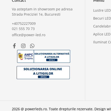
Contact
Meniu
Va asteptam in showroom pe adresa
Lustre LED
Strada Preciziei 1e, Bucuresti
Becuri LED
+40752227009
Candelabr
021 555 70 73
Aplice LED
office@power-led.ro
Iluminat C
2026 @ powerleds.ro. Toate drepturile rezervate.
Design w