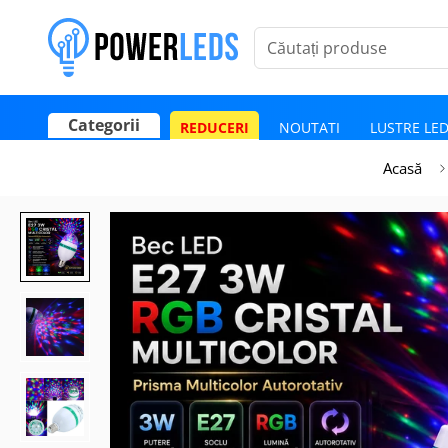
Căutați produse
Categorii
REDUCERI
NOUTATI
LUSTRE LE
Poate mai târziu
Activează notificările
Acasă