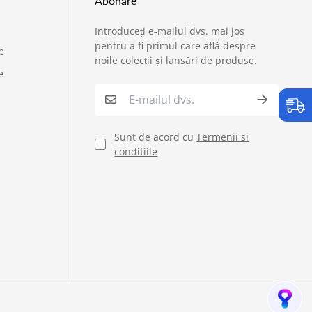
Abonare
Introduceți e-mailul dvs. mai jos
›
Service si garantii
pentru a fi primul care află despre
e
noile colecții și lansări de produse.
e
›
Formular retur
›
Semnaleaza o problema
Sunt de acord cu
Termenii si
conditiile
›
Verificare status comandă
›
Cerere oferta personalizata