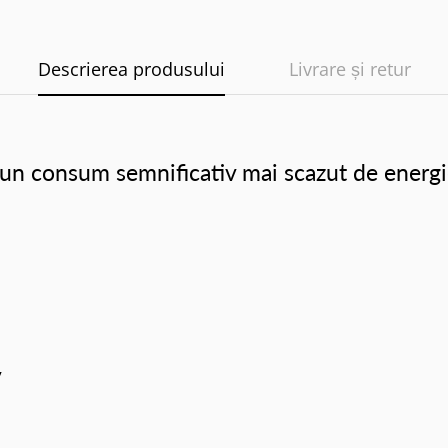
Descrierea produsului
Livrare și retur
un consum semnificativ mai scazut de energie 
v