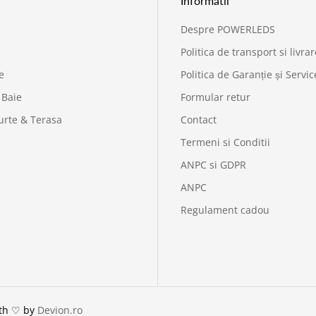
Informatii
Despre POWERLEDS
Politica de transport si livrar
e
Politica de Garanție și Servic
 Baie
Formular retur
urte & Terasa
Contact
Termeni si Conditii
ANPC si GDPR
ANPC
Regulament cadou
ith ♡ by
Devion.ro