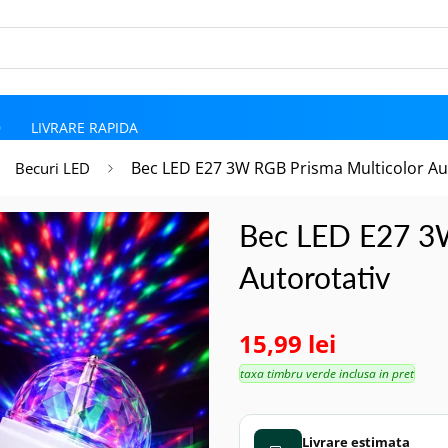
D
LIVRARE RAPIDA
Bec LED E27 3W RGB Prisma Multicolor Au
Becuri LED
Bec LED E27 3W
Autorotativ
15,99 lei
taxa timbru verde inclusa in pret
Livrare estimata