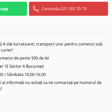
sapp
Comanda 021 555 70 73
2-4 zile lucratoare!, transport unic pentru comenzi sub
 curier!
comenzi de peste 500 de lei
iei 1E Sector 6 București
.00 / Sâmbăta 10.00-16.00
 și informații nu ezitați sa ne contactați pe numarul de
s!